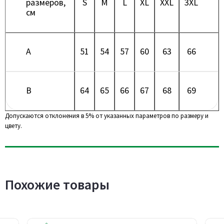
размеров,
S
M
L
XL
XXL
3XL
см
A
51
54
57
60
63
66
B
64
65
66
67
68
69
Допускаются отклонения в 5% от указанных параметров по размеру и
цвету.
Похожие товары