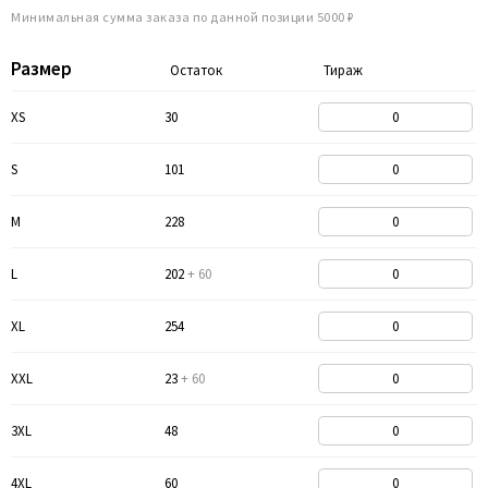
Минимальная сумма заказа по данной позиции 5000 ₽
Размер
Остаток
Тираж
XS
30
S
101
M
228
L
202
+ 60
XL
254
XXL
23
+ 60
3XL
48
4XL
60