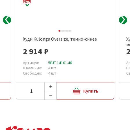
Худи Kulonga Oversize, темно-синее
Х
м
2 914 ₽
2
Артикул:
5PJT-14101.40
А
В наличии:
4 шт
В
Свободно:
4 шт
С
Купить