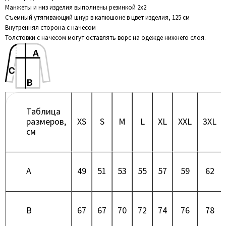
Манжеты и низ изделия выполнены резинкой 2х2
Съемный утягивающий шнур в капюшоне в цвет изделия, 125 см
Внутренняя сторона с начесом
Толстовки с начесом могут оставлять ворс на одежде нижнего слоя.
Таблица
размеров,
XS
S
M
L
XL
XXL
3XL
см
A
49
51
53
55
57
59
62
B
67
67
70
72
74
76
78