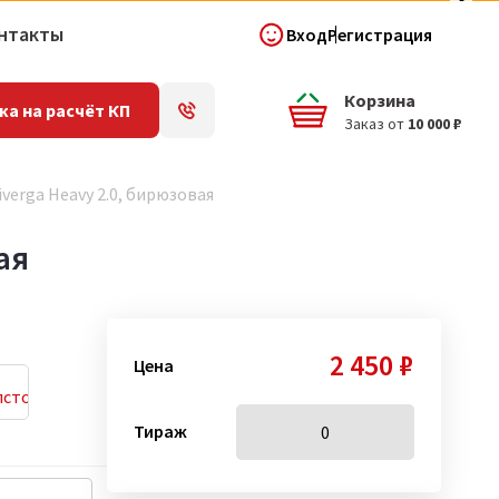
нтакты
Вход
Регистрация
Корзина
ка на расчёт КП
Заказ от
10 000 ₽
verga Heavy 2.0, бирюзовая
ая
2 450 ₽
Цена
Тираж