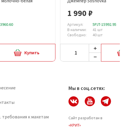
, молочно-белая
Джемпер Sosnovka
рый просмотр
Быстрый просмотр
1 990 ₽
13960.60
Артикул:
5PJT-15992.95
В наличии:
41 шт
Свободно:
40 шт
Купить
несение
Мы в соц.сетях:
нтакты
. требования к макетам
Сайт разработан в
«КРИТ»