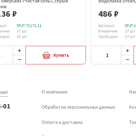
 оверсайз «Чистая соль», серый
Водолазка Urban
Быстрый просмотр
Быст
анж
136 ₽
486 ₽
кул:
5PJT-71171.11
Артикул:
5PJT-
личии:
37 шт
В наличии:
27 шт
одно:
35 шт
Свободно:
27 шт
Купить
net
О компании
На
3-01
Обработка персональных данных
Ко
Оплата и доставка
Тех