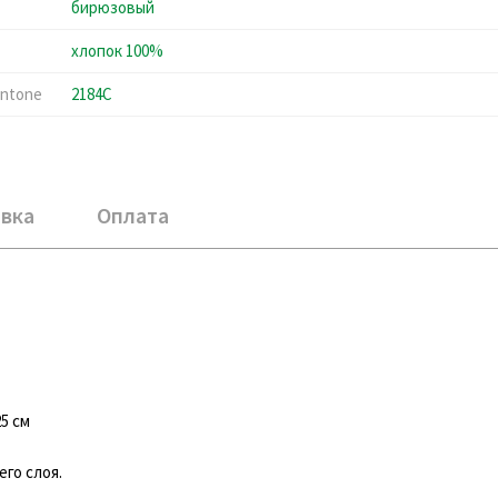
бирюзовый
хлопок 100%
ntone
2184C
вка
Оплата
5 см
го слоя.