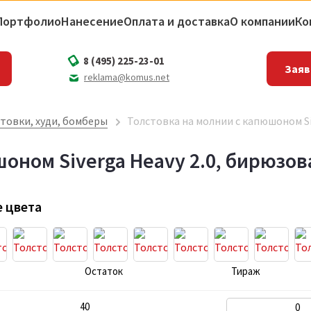
Портфолио
Нанесение
Оплата и доставка
О компании
Ко
8 (495) 225-23-01
Заяв
reklama@komus.net
товки, худи, бомберы
Толстовка на молнии с капюшоном Si
оном Siverga Heavy 2.0, бирюзов
 цвета
Остаток
Тираж
40