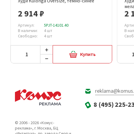
Худи Kulonga Oversize, темно-синее
Худи
Быстрый просмотр
мел
2 914 ₽
2 
Артикул:
5PJT-14101.40
Арти
В наличии:
4 шт
В на
Свободно:
4 шт
Своб
Купить
reklama@komus.
8 (495) 225-2
© 2006 - 2026 «Комус-
реклама», г. Москва, БЦ
«Интеграл», пр. завода Серп и