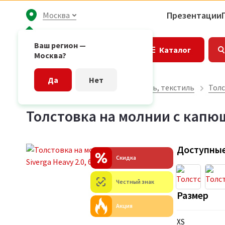
Презентации
Москва
Ваш регион —
Каталог
Москва?
Да
Нет
Главная страница
Одежда, обувь, текстиль
Толс
Толстовка на молнии с капюш
Доступные
Скидка
Честный знак
Размер
Акция
XS