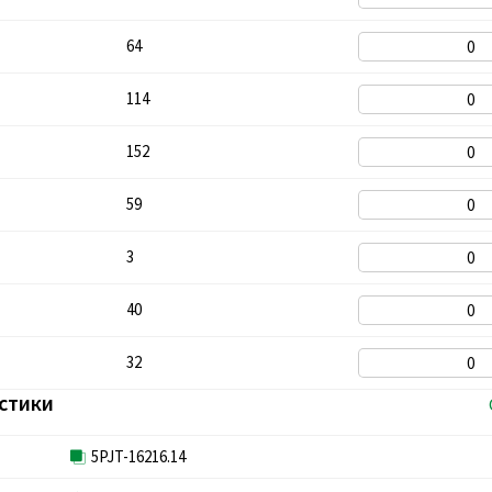
64
114
152
59
3
40
32
стики
5PJT-16216.14