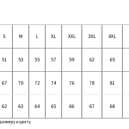
S
M
L
XL
XXL
3XL
4XL
51
53
55
57
59
62
65
67
70
72
74
76
78
81
62
63
64
65
66
67
68
размеру и цвету