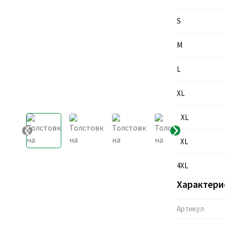
S
M
L
XL
XXL
3XL
4XL
Характери
Артикул