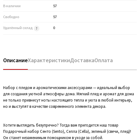
В наличии
57
Свободно
57
Удалённый склад
0
Описание
Характеристики
Доставка
Оплата
Набор с пледом и ароматическими аксессуарами — идеальный выбор
для создания уютной атмосферы дома. Мягкий плед и аромат для дома
не только привнесут ноты настоящего тепла и уюта в любой интерьер,
но и выступят в качестве современного элемента декора.
Хотите выглядеть безупречно? Тогда вам пригодится наш товар
Подарочный набор Сенто (Sento), Селла (Cella), зеленый (свечи, плед)!
Он станет незаменимым помощником в уходе за собой.