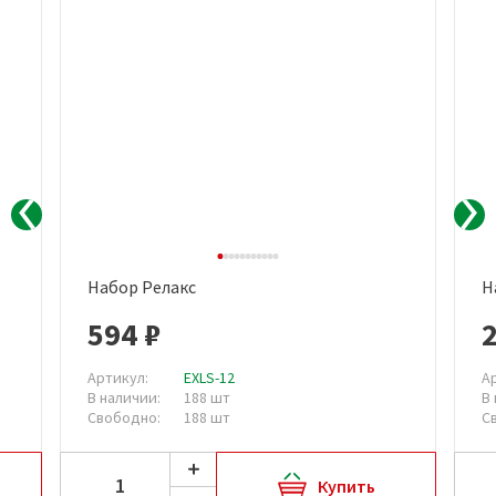
Набор Релакс
Н
594 ₽
2
Артикул:
EXLS-12
А
В наличии:
188 шт
В
Свободно:
188 шт
С
Купить