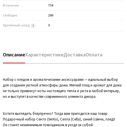
В наличии
734
Свободно
286
Удалённый склад
0
Описание
Характеристики
Доставка
Оплата
Набор с пледом и ароматическими аксессуарами — идеальный выбор
для создания уютной атмосферы дома. Мягкий плед и аромат для дома
не только привнесут ноты настоящего тепла и уюта в любой интерьер,
но и выступят в качестве современного элемента декора.
Хотите выглядеть безупречно? Тогда вам пригодится наш товар
Подарочный набор Сенто (Sento), Селла (Cella), синий (свечи, плед)!
Он станет незаменимым помощником в уходе за собой.