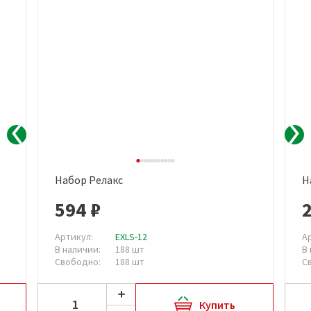
Набор Релакс
Н
594 ₽
2
Артикул:
EXLS-12
А
В наличии:
188 шт
В
Свободно:
188 шт
С
Купить