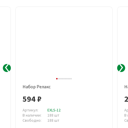
Набор Релакс
Н
594 ₽
2
Артикул:
EXLS-12
А
В наличии:
188 шт
В
Свободно:
188 шт
С