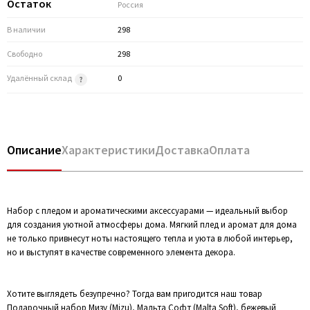
Остаток
Россия
В наличии
298
Свободно
298
Удалённый склад
0
Описание
Характеристики
Доставка
Оплата
Набор с пледом и ароматическими аксессуарами — идеальный выбор
для создания уютной атмосферы дома. Мягкий плед и аромат для дома
не только привнесут ноты настоящего тепла и уюта в любой интерьер,
но и выступят в качестве современного элемента декора.
Хотите выглядеть безупречно? Тогда вам пригодится наш товар
Подарочный набор Мизу (Mizu), Мальта Софт (Malta Soft), бежевый