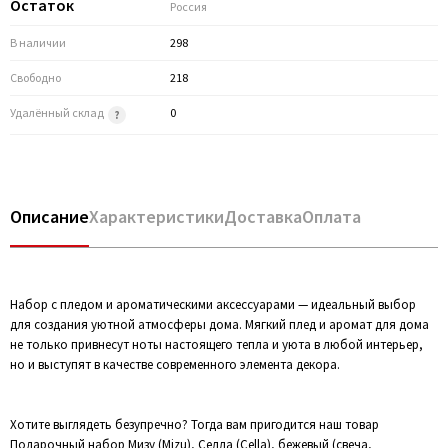
Остаток
Россия
В наличии
298
Свободно
218
Удалённый склад
0
Описание
Характеристики
Доставка
Оплата
Набор с пледом и ароматическими аксессуарами — идеальный выбор
для создания уютной атмосферы дома. Мягкий плед и аромат для дома
не только привнесут ноты настоящего тепла и уюта в любой интерьер,
но и выступят в качестве современного элемента декора.
Хотите выглядеть безупречно? Тогда вам пригодится наш товар
Подарочный набор Мизу (Mizu), Селла (Cella), бежевый (свеча,