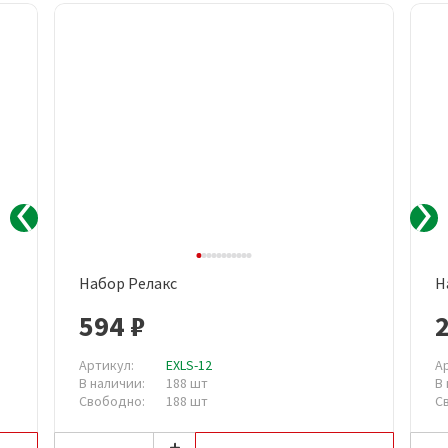
Набор Релакс
Н
594 ₽
2
Артикул:
EXLS-12
А
В наличии:
188 шт
В
Свободно:
188 шт
С