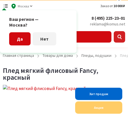
Заказ от
10 000 ₽
Москва
8 (495) 225-23-01
Ваш регион —
reklama@komus.net
Москва?
Каталог
Да
Нет
Главная страница
Товары для дома
Пледы, подушки
Плед
Плед мягкий флисовый Fancy,
красный
Хит продаж
Акция