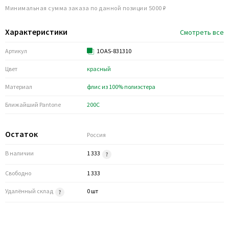
Минимальная сумма заказа по данной позиции 5000 ₽
Характеристики
Смотреть все
Артикул
1OAS-831310
Цвет
красный
Материал
флис из 100% полиэстера
Ближайший Pantone
200C
Остаток
Россия
В наличии
1 333
Свободно
1 333
Удалённый склад
0 шт