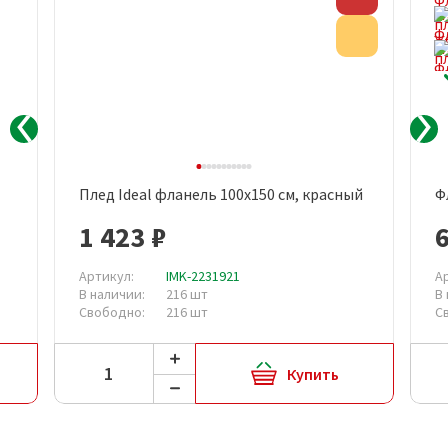
Акция
Плед Ideal фланель 100х150 см, красный
Ф
1 423 ₽
Артикул:
IMK-2231921
А
В наличии:
216 шт
В
Свободно:
216 шт
С
Купить