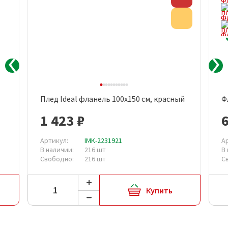
Акция
Плед Ideal фланель 100х150 см, красный
Ф
1 423 ₽
Артикул:
IMK-2231921
А
В наличии:
216 шт
В
Свободно:
216 шт
С
Купить