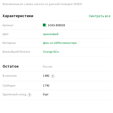
Минимальная сумма заказа по данной позиции 5000 ₽
Характеристики
Смотреть все
Артикул
1OAS-838328
Цвет
оранжевый
Материал
флис из 100% полиэстера
Ближайший Pantone
Orange 021c
Остаток
Россия
В наличии
1 842
Свободно
1 742
Удалённый склад
0 шт