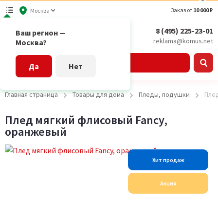
Заказ от
10 000 ₽
Москва
8 (495) 225-23-01
Ваш регион —
reklama@komus.net
Москва?
Каталог
Да
Нет
Главная страница
Товары для дома
Пледы, подушки
Пле
Плед мягкий флисовый Fancy,
оранжевый
Хит продаж
Акция