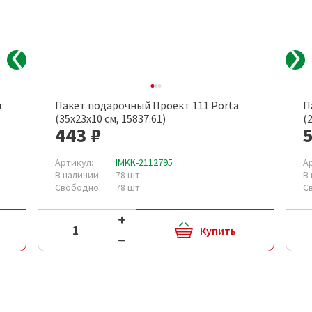
т
Пакет подарочный Проект 111 Porta
П
(35x23x10 см, 15837.61)
(
443 ₽
Артикул:
IMKK-2112795
А
В наличии:
78 шт
В
Свободно:
78 шт
С
Купить