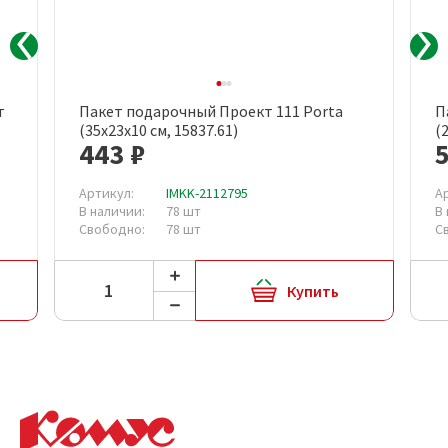
т
Пакет подарочный Проект 111 Porta
П
(35x23x10 см, 15837.61)
(
443 ₽
Артикул:
IMKK-2112795
А
В наличии:
78 шт
В
Свободно:
78 шт
С
Купить