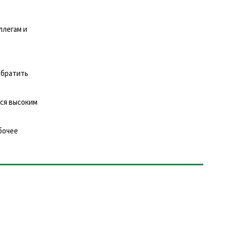
ллегам и
обратить
ся высоким
бочее