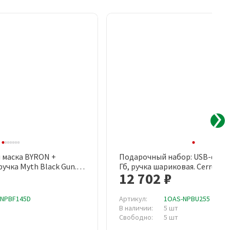
 маска BYRON +
Подарочный набор: USB-флеш
рый просмотр
Быстрый просмотр
учка Myth Black Gun.
Гб, ручка шариковая. Cerruti 1
12 702 ₽
-NPBF145D
Артикул:
1OAS-NPBU255
В наличии:
5 шт
Свободно:
5 шт