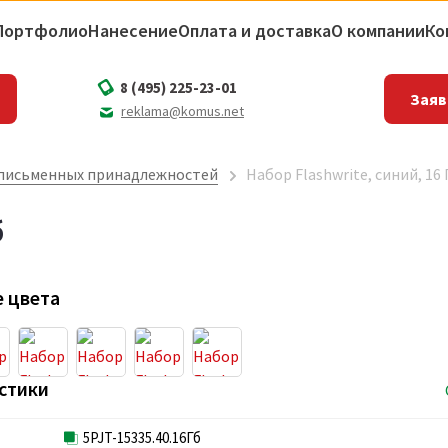
Портфолио
Нанесение
Оплата и доставка
О компании
Ко
8 (495) 225-23-01
Заяв
reklama@komus.net
письменных принадлежностей
Набор Flashwrite, синий, 16 
б
 цвета
стики
5PJT-15335.40.16Гб