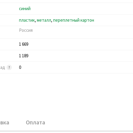
синий
пластик
,
металл
,
переплетный картон
Россия
1 669
1 189
лад
0
вка
Оплата