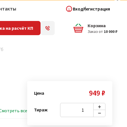
нтакты
Вход
Регистрация
Корзина
ка на расчёт КП
Заказ от
10 000 ₽
Гб
949 ₽
Цена
Тираж
Смотреть все