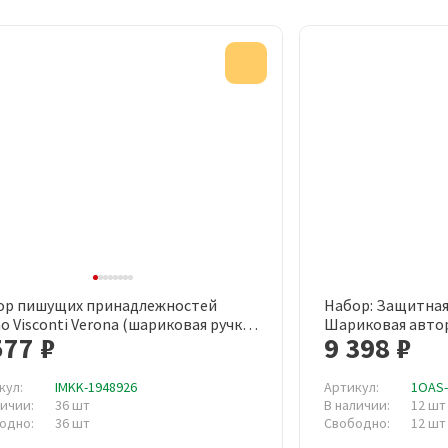
Акция
ор пишущих принадлежностей
Набор: Защитная
Быстрый просмотр
Быст
o Visconti Verona (шариковая ручка,
Шариковая автор
577 ₽
9 398 ₽
ер, футляр, артикул производителя
Cerruti 1881
343/0216)
кул:
IMKK-1948926
Артикул:
1OAS
личии:
36 шт
В наличии:
12 шт
одно:
36 шт
Свободно:
12 шт