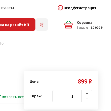
нтакты
Вход
Регистрация
Корзина
ка на расчёт КП
Заказ от
10 000 ₽
 Гб
899 ₽
Цена
Тираж
Смотреть все