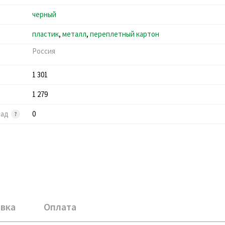
черный
пластик
,
металл
,
переплетный картон
Россия
1 301
1 279
лад
0
вка
Оплата