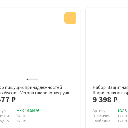
Акция
ор пишущих принадлежностей
Набор: Защитная
Быстрый просмотр
Быст
o Visconti Verona (шариковая ручка,
Шариковая автор
577 ₽
9 398 ₽
ер, футляр, артикул производителя
Cerruti 1881
343/0216)
кул:
IMKK-1948926
Артикул:
1OAS
личии:
36 шт
В наличии:
12 шт
одно:
36 шт
Свободно:
12 шт