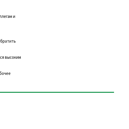
ллегам и
обратить
ся высоким
абочее