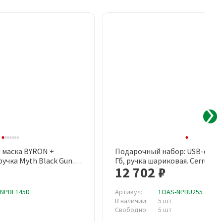
 маска BYRON +
Подарочный набор: USB-флеш
рый просмотр
Быстрый просмотр
учка Myth Black Gun.
Гб, ручка шариковая. Cerruti 1
12 702 ₽
-NPBF145D
Артикул:
1OAS-NPBU255
В наличии:
5 шт
Свободно:
5 шт