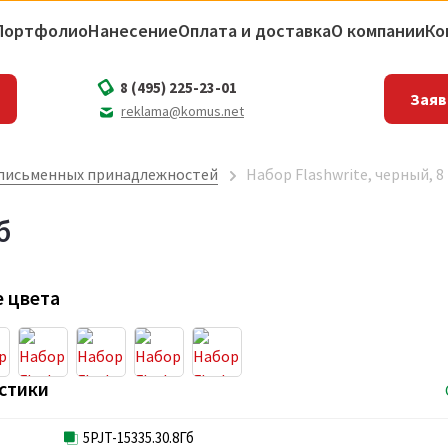
Портфолио
Нанесение
Оплата и доставка
О компании
Ко
8 (495) 225-23-01
Заяв
reklama@komus.net
письменных принадлежностей
Набор Flashwrite, черный, 8
б
 цвета
стики
5PJT-15335.30.8Гб