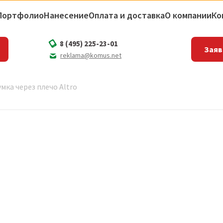
Портфолио
Нанесение
Оплата и доставка
О компании
Ко
8 (495) 225-23-01
Заяв
reklama@komus.net
умка через плечо Altro