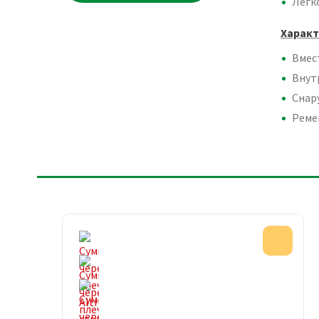
Легко
Характ
Вмес
Внут
Снар
Ремен
Акци