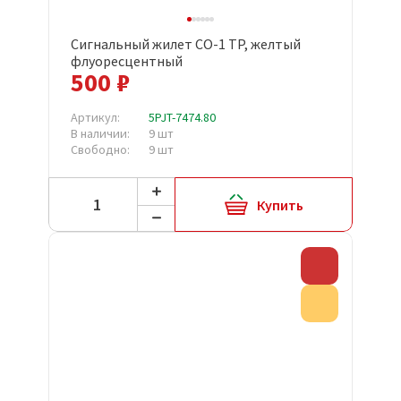
Сигнальный жилет СО-1 ТР, желтый
флуоресцентный
500 ₽
Артикул:
5PJT-7474.80
В наличии:
9 шт
Свободно:
9 шт
Купить
Скидка
Акция