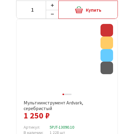
Купить
Скидка
Акция
Внимание
Товар с д
Мультиинструмент Ardvark,
серебристый
1 250 ₽
Артикул:
5PJT-13090.10
В наличии:
1 228 шт