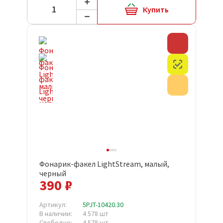
Купить
Скидка
Честный з
Акция
Фонарик-факел LightStream, малый,
черный
390 ₽
Артикул:
5PJT-10420.30
В наличии:
4 578 шт
Свободно:
4 578 шт