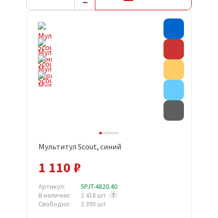
Хит прода
Скидка
Акция
Внимание
Товар с д
Мультитул Scout, синий
1 110 ₽
Артикул:
5PJT-4820.40
В наличии:
2 418 шт
Свободно:
2 393 шт