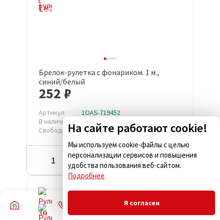
Брелок-рулетка с фонариком. 1 м.,
синий/белый
252 ₽
Артикул:
1OAS-719452
В наличии:
8 029 шт
На сайте работают cookie!
Свободно:
4 379 шт
Мы используем cookie-файлы с целью
персонализации сервисов и повышения
Купить
удобства пользования веб-сайтом.
Подробнее
Акция
Я согласен