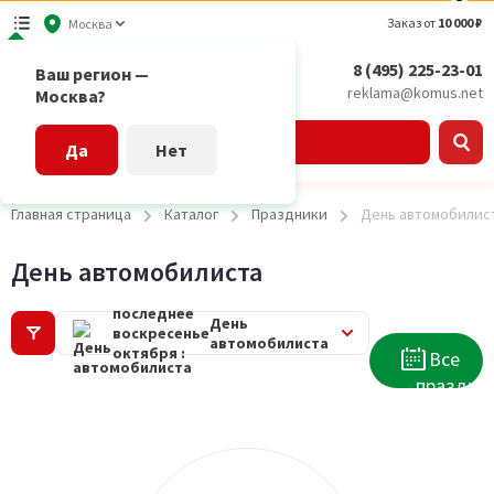
Заказ от
10 000 ₽
Москва
8 (495) 225-23-01
Ваш регион —
reklama@komus.net
Москва?
Каталог
Да
Нет
Главная страница
Каталог
Праздники
День автомобилис
День автомобилиста
последнее
День
воскресенье
автомобилиста
октября :
Все
праздни