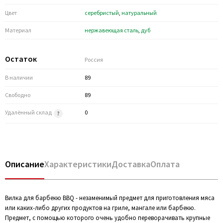
Цвет
серебристый
,
натуральный
Материал
нержавеющая cталь
,
дуб
Остаток
Россия
В наличии
89
Свободно
89
Удалённый склад
0
Описание
Характеристики
Доставка
Оплата
Вилка для барбекю BBQ - незаменимый предмет для приготовления мяса
или каких-либо других продуктов на гриле, мангале или барбекю.
Предмет, с помощью которого очень удобно переворачивать крупные