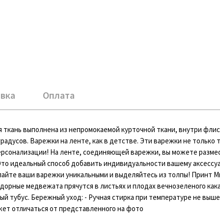
вка
Оплата
 ткань выполнена из непромокаемой курточной ткани, внутри фли
радусов. Варежки на ленте, как в детстве. Эти варежки не только 
ерсонализации! На ленте, соединяющей варежки, вы можете разме
Это идеальный способ добавить индивидуальности вашему аксессу
елайте ваши варежки уникальными и выделяйтесь из толпы! Принт М
дорные медвежата прячутся в листьях и плодах вечнозеленого кака
й тубус. Бережный уход: - Ручная стирка при температуре не выше 
жет отличаться от представленного на фото