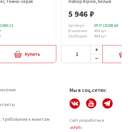
rer, темно-серая
Набор Alpine, белый
рый просмотр
Быстрый просмотр
5 946 ₽
11060.13
Артикул:
5PJT-18208.60
т
В наличии:
464 шт
т
Свободно:
464 шт
Купить
несение
Мы в соц.сетях:
нтакты
. требования к макетам
Сайт разработан в
«КРИТ»