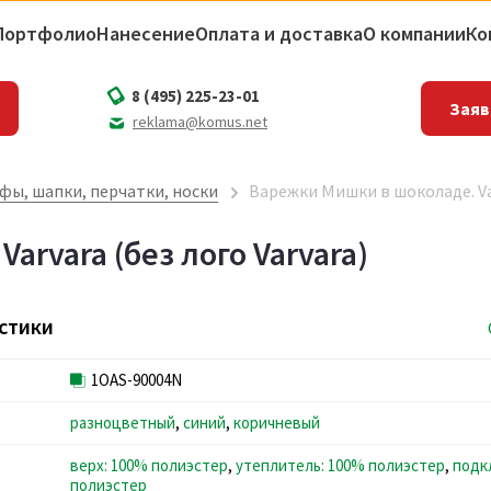
Портфолио
Нанесение
Оплата и доставка
О компании
Ко
8 (495) 225-23-01
Заяв
reklama@komus.net
ы, шапки, перчатки, носки
Варежки Мишки в шоколаде. Var
rvara (без лого Varvara)
стики
1OAS-90004N
разноцветный
,
синий
,
коричневый
верх: 100% полиэстер
,
утеплитель: 100% полиэстер
,
подк
полиэстер