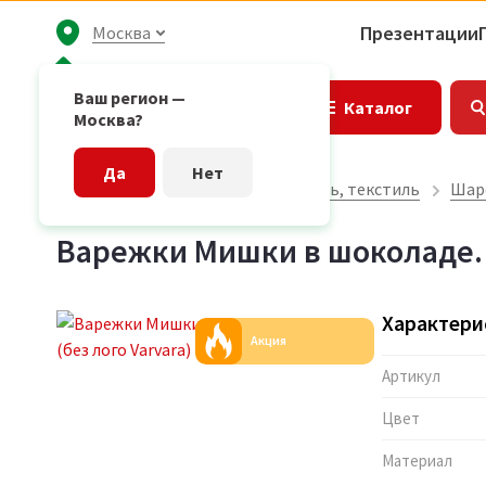
Презентации
Москва
Ваш регион —
Каталог
Москва?
Да
Нет
Главная страница
Одежда, обувь, текстиль
Шарф
Варежки Мишки в шоколаде. Va
Характери
Акция
Артикул
Цвет
Материал