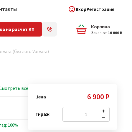
нтакты
Вход
Регистрация
Корзина
ка на расчёт КП
Заказ от
10 000 ₽
vara (без лого Varvara)
Смотреть все
6 900 ₽
Цена
Тираж
лад: 100%