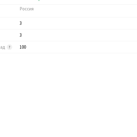
Россия
3
3
лад
100