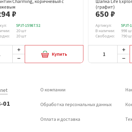
нтин Charming, коричневый с
Шапка Life Explo
Быстрый просмотр
Быст
нжевым
(графит)
294 ₽
650 ₽
кул:
5PJT-15987.52
Артикул:
5PJT-
личии:
20 шт
В наличии:
998 ш
одно:
20 шт
Свободно:
790 ш
Купить
net
О компании
На
3-01
Обработка персональных данных
Ко
Оплата и доставка
Тех