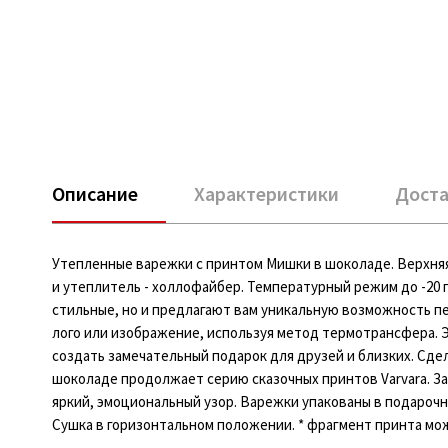
Описание
Характеристики
Доста
Утепленные варежки с принтом Мишки в шоколаде. Верхняя
и утеплитель - холлофайбер. Температурный режим до -20 г
стильные, но и предлагают вам уникальную возможность п
лого или изображение, используя метод термотрансфера. 
создать замечательный подарок для друзей и близких. Сд
шоколаде продолжает серию сказочных принтов Varvara. За
яркий, эмоциональный узор. Варежки упакованы в подарочны
Сушка в горизонтальном положении. * фрагмент принта мо