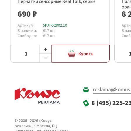
Перчатки сенсорные Real Talk, серые
Пала
Быстрый просмотр
ора
690 ₽
8 
Артикул:
5PJT-52802.10
Арти
В наличии:
617 шт
В на
Свободно:
617 шт
Своб
Купить
reklama@komus.
8 (495) 225-2
© 2006 - 2026 «Комус-
реклама», г. Москва, БЦ