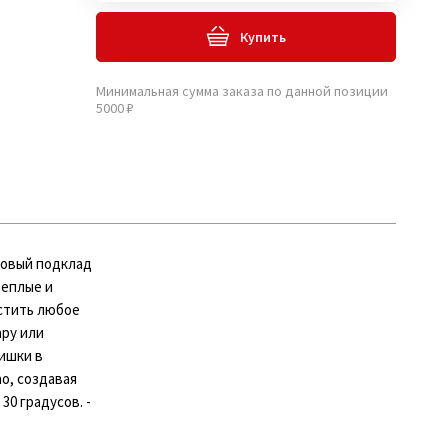
Купить
Минимальная сумма заказа по данной позиции
5000 ₽
совый подклад
теплые и
стить любое
ару или
ишки в
о, создавая
30 градусов. -