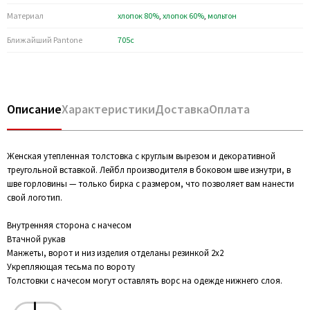
Материал
хлопок 80%
,
хлопок 60%
,
мольтон
Ближайший Pantone
705c
Описание
Характеристики
Доставка
Оплата
Женская утепленная толстовка с круглым вырезом и декоративной
треугольной вставкой. Лейбл производителя в боковом шве изнутри, в
шве горловины — только бирка с размером, что позволяет вам нанести
свой логотип.
Внутренняя сторона с начесом
Втачной рукав
Манжеты, ворот и низ изделия отделаны резинкой 2х2
Укрепляющая тесьма по вороту
Толстовки с начесом могут оставлять ворс на одежде нижнего слоя.