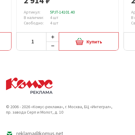
2 914 ₽
2
Артикул:
5PJT-14101.40
А
В наличии:
4 шт
В
Свободно:
4 шт
С
Купить
© 2006 - 2026 «Комус-реклама», г. Москва, БЦ «Интеграл»,
пр. завода Серп и Молот, д. 10
reklama@komus.net