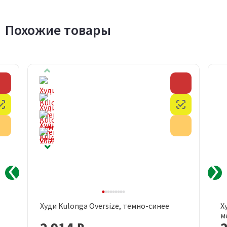
Похожие товары
Скидка
Скидка
Честный знак
Честный з
Акция
Акция
Худи Kulonga Oversize, темно-синее
Х
м