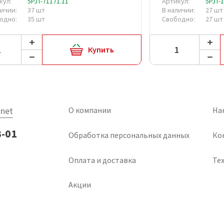
кул:
5PJT-71171.11
Артикул:
5PJT-
личии:
37 шт
В наличии:
27 шт
одно:
35 шт
Свободно:
27 шт
Купить
net
О компании
На
3-01
Обработка персональных данных
Ко
Оплата и доставка
Тех
Акции