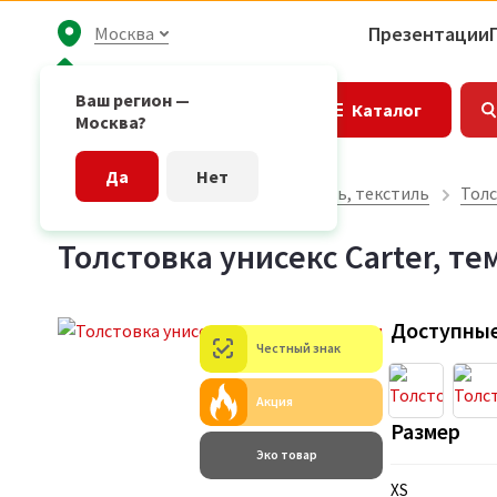
Презентации
Москва
Ваш регион —
Каталог
Москва?
Да
Нет
Главная страница
Одежда, обувь, текстиль
Толс
Толстовка унисекс Carter, т
Доступные
Честный знак
Акция
Размер
Эко товар
XS