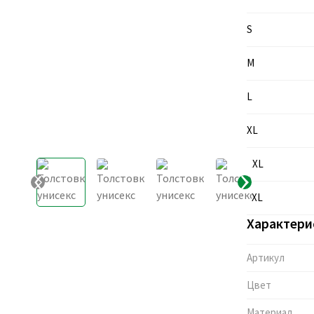
S
M
L
XL
XXL
3XL
Характери
Артикул
Цвет
Материал