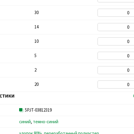
30
14
10
5
2
20
стики
5PJT-03812319
синий
,
темно-синий
хлопок 80%
,
переработанный полиэстер