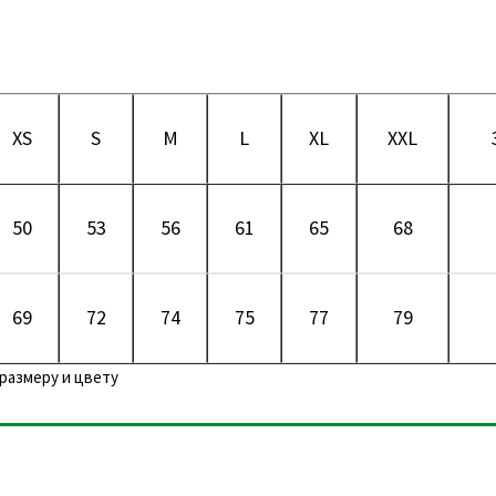
XS
S
M
L
XL
XXL
50
53
56
61
65
68
69
72
74
75
77
79
размеру и цвету