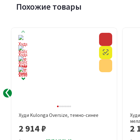
Похожие товары
Скидка
Скидка
Честный знак
Честный знак
Акция
Акция
Худи Kulonga Oversize, темно-синее
Худи
Быстрый просмотр
мел
2 914 ₽
2 