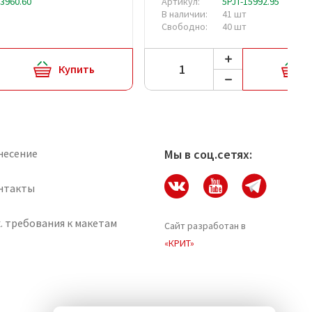
13960.60
Артикул:
5PJT-15992.95
В наличии:
41 шт
Свободно:
40 шт
Купить
несение
Мы в соц.сетях:
нтакты
. требования к макетам
Сайт разработан в
«КРИТ»