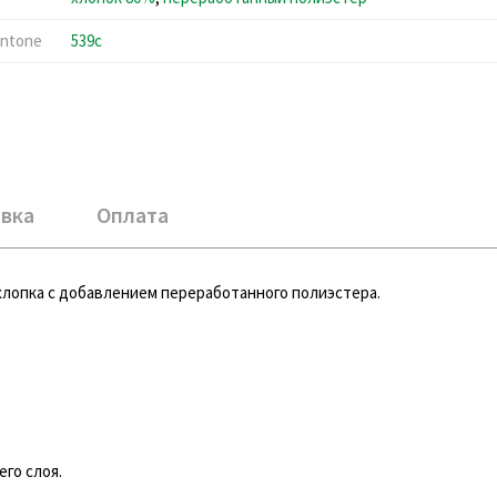
ntone
539c
вка
Оплата
хлопка с добавлением переработанного полиэстера.
го слоя.