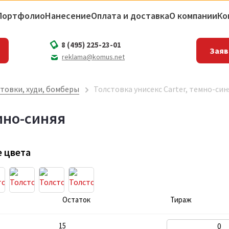
Портфолио
Нанесение
Оплата и доставка
О компании
Ко
8 (495) 225-23-01
Заяв
reklama@komus.net
товки, худи, бомберы
Толстовка унисекс Carter, темно-син
емно-синяя
 цвета
Остаток
Тираж
15