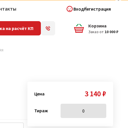
нтакты
Вход
Регистрация
Корзина
ка на расчёт КП
Заказ от
10 000 ₽
яя
3 140 ₽
Цена
Тираж