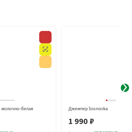
Скидка
Честный знак
Акция
, молочно-белая
Джемпер Sosnovka
рый просмотр
Быстрый просмотр
1 990 ₽