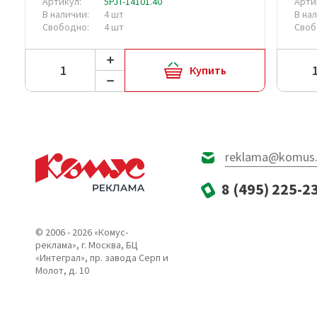
Артикул:
5PJT-14101.40
Арти
В наличии:
4 шт
В на
Свободно:
4 шт
Своб
Купить
reklama@komus.
8 (495) 225-2
© 2006 - 2026 «Комус-
реклама», г. Москва, БЦ
«Интеграл», пр. завода Серп и
Молот, д. 10