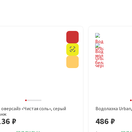
Скидка
Честный знак
Акция
 оверсайз «Чистая соль», серый
Водолазка Urban
Быстрый просмотр
Быст
анж
136 ₽
486 ₽