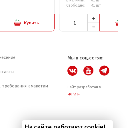
Свободно:
41 шт
Купить
несение
Мы в соц.сетях:
нтакты
. требования к макетам
Сайт разработан в
«КРИТ»
На сайте работают cookie!