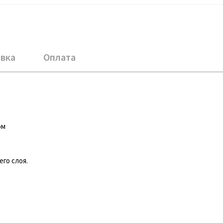
вка
Оплата
ом
го слоя.