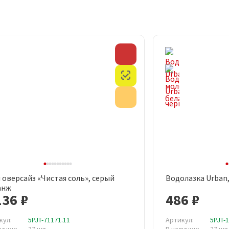
Скидка
Честный знак
Акция
 оверсайз «Чистая соль», серый
Водолазка Urban
Быстрый просмотр
Быст
анж
136 ₽
486 ₽
кул:
5PJT-71171.11
Артикул:
5PJT-
личии:
37 шт
В наличии:
27 шт