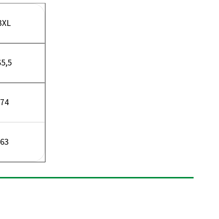
3XL
65,5
74
63