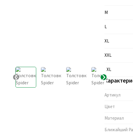
M
L
XL
XXL
3XL
Характери
Артикул
Цвет
Материал
Ближайший Pa