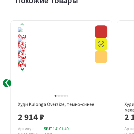
Похожие товары
Скидка
Скидка
Честный знак
Честный знак
Акция
Акция
Худи Kulonga Oversize, темно-синее
Худи
Быстрый просмотр
мел
2 914 ₽
2 
Артикул:
5PJT-14101.40
Арти
В наличии:
4 шт
В на