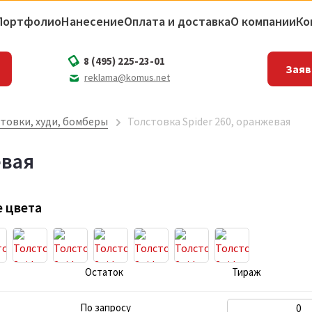
Портфолио
Нанесение
Оплата и доставка
О компании
Ко
8 (495) 225-23-01
Заяв
reklama@komus.net
товки, худи, бомберы
Толстовка Spider 260, оранжевая
евая
 цвета
Остаток
Тираж
По запросу