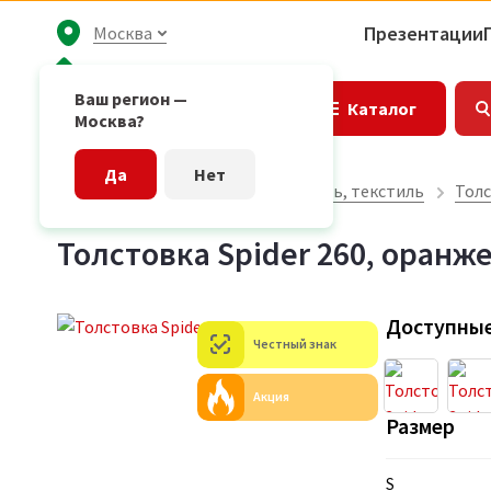
Презентации
Москва
Ваш регион —
Каталог
Москва?
Да
Нет
Главная страница
Одежда, обувь, текстиль
Толс
Толстовка Spider 260, оранж
Доступные
Честный знак
Акция
Размер
S