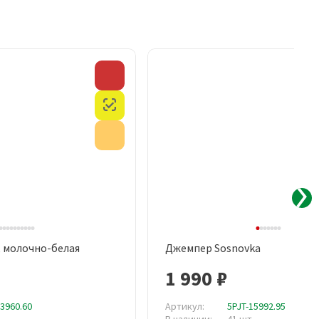
Скидка
Честный знак
Акция
, молочно-белая
Джемпер Sosnovka
рый просмотр
Быстрый просмотр
1 990 ₽
13960.60
Артикул:
5PJT-15992.95
В наличии:
41 шт