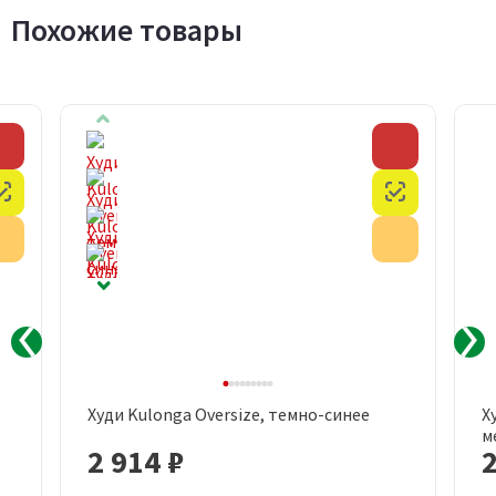
Похожие товары
Скидка
Скидка
Честный знак
Честный з
Акция
Акция
Худи Kulonga Oversize, темно-синее
Х
м
2 914 ₽
2