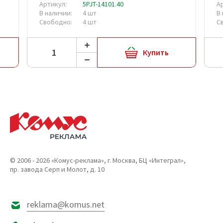
Артикул:
5PJT-14101.40
А
В наличии:
4 шт
В
Свободно:
4 шт
С
Купить
© 2006 - 2026 «Комус-реклама», г. Москва, БЦ «Интеграл»,
пр. завода Серп и Молот, д. 10
reklama@komus.net