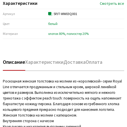
Характеристики
Смотреть все
Артикул
5PJT-WW03Q001
Цвет
белый
Материал
хлопок 80%
,
полиэстер 20%
Описание
Характеристики
Доставка
Оплата
Роскошная женская толстовка на молнии из «королевской» серии Royal
Line отличается продуманным и стильным кроем, широкой линейкой
цветов и размеров. Выполнена из исключительно мягкого и нежного
трикотажа с эффектом peach touch: поверхность на ощупь напоминает
бархатистую кожицу персика. Благодаря основе из гребенного хлопка
кольцевого прядения прекрасно подходит для нанесения логотипа.
Женская толстовка на молнии с капюшоном.
Внутренняя сторона с начесом
Края рукава и низ изделия выполнены резинкой