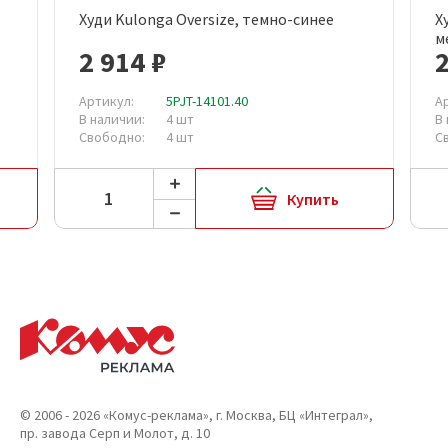
Худи Kulonga Oversize, темно-синее
Х
м
2 914 ₽
2
Артикул:
5PJT-14101.40
А
В наличии:
4 шт
В
Свободно:
4 шт
С
Купить
© 2006 - 2026 «Комус-реклама», г. Москва, БЦ «Интеграл»,
пр. завода Серп и Молот, д. 10