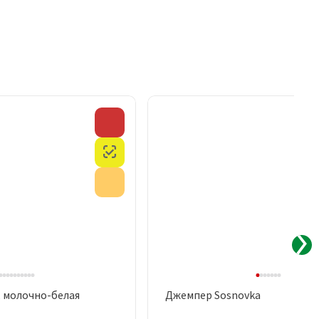
Скидка
Честный знак
Акция
, молочно-белая
Джемпер Sosnovka
рый просмотр
Быстрый просмотр