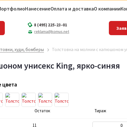
Портфолио
Нанесение
Оплата и доставка
О компании
Ко
8 (495) 225-23-01
Заяв
reklama@komus.net
товки, худи, бомберы
Толстовка на молнии с капюшоном ун
оном унисекс King, ярко-синяя
 цвета
Остаток
Тираж
11