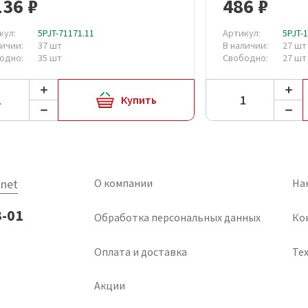
136 ₽
486 ₽
кул:
5PJT-71171.11
Артикул:
5PJT-
личии:
37 шт
В наличии:
27 шт
одно:
35 шт
Свободно:
27 шт
Купить
net
О компании
На
3-01
Обработка персональных данных
Ко
Оплата и доставка
Тех
Акции