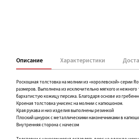
Описание
Характеристики
Доста
Роскошная толстовка на молнии из «королевской» серии Ro
размеров. Выполнена из исключительно мягкого и нежного 
бархатистую кожицу персика. Благодаря основе из гребенн
Кроеная толстовка унисекс на молнии с капюшоном.
Края рукава и низ изделия выполнены резинкой
Плоский шнурок с металлическими наконечниками в капюш
Внутренняя сторона с начесом
Толстовки с начесом могут оставлять ворс на одежде нижне