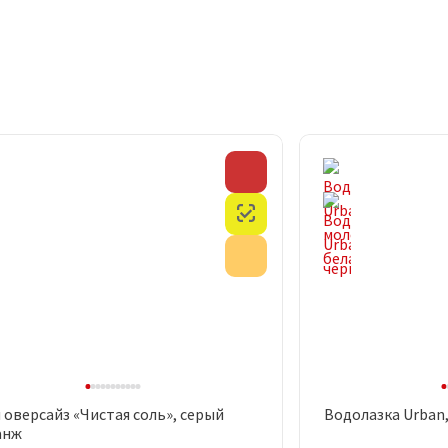
Скидка
Честный знак
Акция
 оверсайз «Чистая соль», серый
Водолазка Urban
Быстрый просмотр
Быст
анж