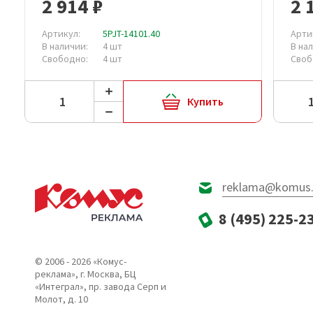
2 914 ₽
2 
Артикул:
5PJT-14101.40
Арти
В наличии:
4 шт
В на
Свободно:
4 шт
Своб
Купить
reklama@komus.
8 (495) 225-2
© 2006 - 2026 «Комус-
реклама», г. Москва, БЦ
«Интеграл», пр. завода Серп и
Молот, д. 10