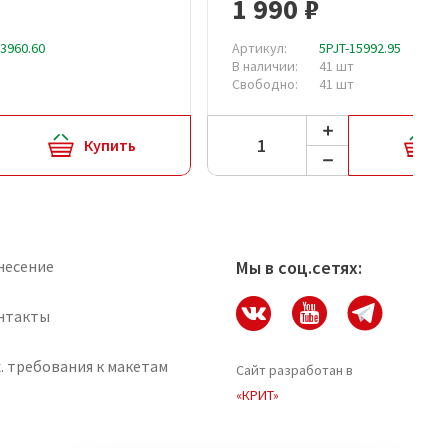
1 990 ₽
13960.60
Артикул:
5PJT-15992.95
В наличии:
41 шт
Свободно:
41 шт
Купить
несение
Мы в соц.сетях:
нтакты
. требования к макетам
Сайт разработан в
«КРИТ»