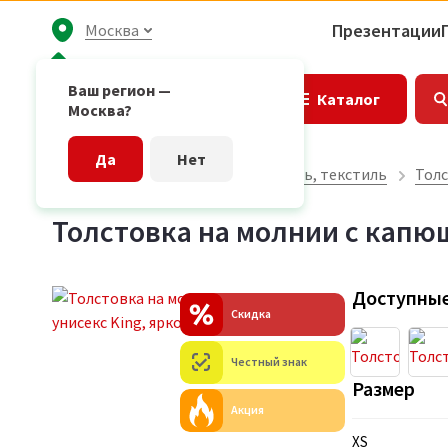
Презентации
Москва
Ваш регион —
Каталог
Москва?
Да
Нет
Главная страница
Одежда, обувь, текстиль
Толс
Толстовка на молнии с капюш
Доступные
Скидка
Честный знак
Размер
Акция
XS