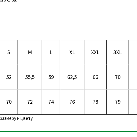
S
M
L
XL
XXL
3XL
52
55,5
59
62,5
66
70
70
72
74
76
78
79
размеру и цвету.