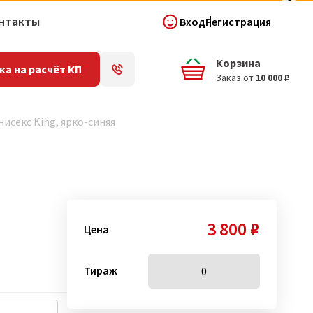
нтакты
Вход
Регистрация
Корзина
ка на расчёт КП
Заказ от
10 000 ₽
исекс King, ярко-синяя
3 800 ₽
Цена
Тираж