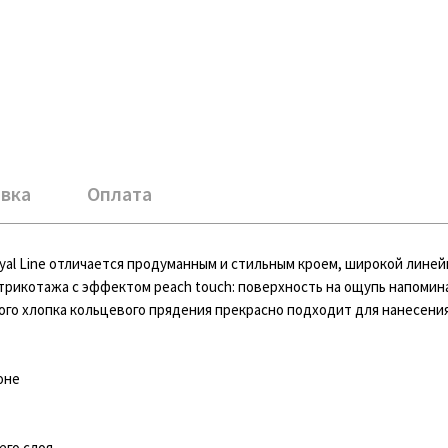
вка
Оплата
yal Line отличается продуманным и стильным кроем, широкой линей
трикотажа с эффектом peach touch: поверхность на ощупь напомин
ого хлопка кольцевого прядения прекрасно подходит для нанесения
оне
го слоя.