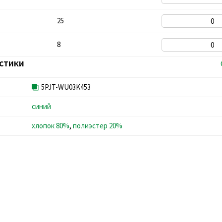
25
8
стики
5PJT-WU03K453
синий
хлопок 80%
,
полиэстер 20%