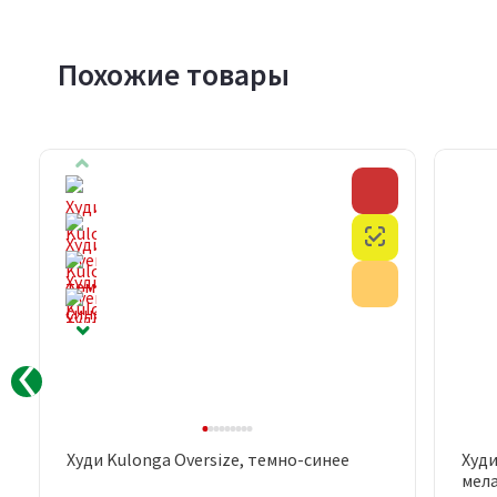
Похожие товары
Скидка
Скидка
Честный знак
Честный знак
Акция
Акция
Худи Kulonga Oversize, темно-синее
Худи
Быстрый просмотр
мел