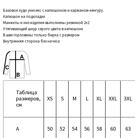
Базовое худи унисекс с капюшоном и карманом-кенгуру.
Капюшон на подкладке
Манжеты и низ изделия выполнены резинкой 2х2
Утягивающий шнур серого цвета в капюшоне
В шве горловины только бирка с размером
Внутренняя сторона без начеса
Таблица
размеров,
XS
S
M
L
XL
XXL
3XL
см
A
50
52
54
56
58
60
63