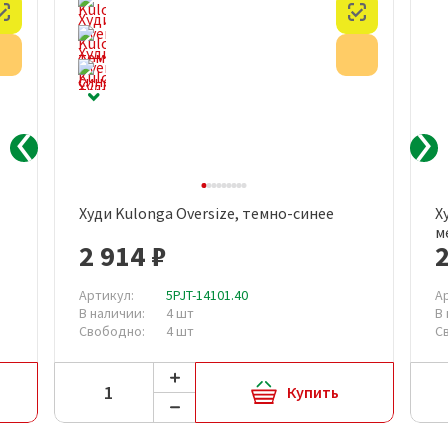
Честный знак
Честный з
Акция
Акция
Худи Kulonga Oversize, темно-синее
Х
м
2 914 ₽
2
Артикул:
5PJT-14101.40
А
В наличии:
4 шт
В
Свободно:
4 шт
С
Купить