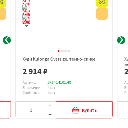
Честный знак
Честный з
Акция
Акция
Худи Kulonga Oversize, темно-синее
Х
м
2 914 ₽
2
Артикул:
5PJT-14101.40
А
В наличии:
4 шт
В
Свободно:
4 шт
С
Купить