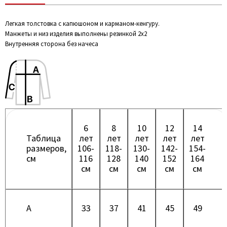
Легкая толстовка с капюшоном и карманом-кенгуру.
Манжеты и низ изделия выполнены резинкой 2х2
Внутренняя сторона без начеса
6
8
10
12
14
Таблица
лет
лет
лет
лет
лет
размеров,
106-
118-
130-
142-
154-
см
116
128
140
152
164
см
см
см
см
см
A
33
37
41
45
49