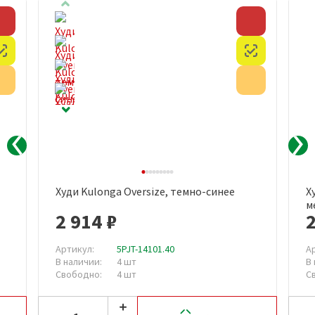
Скидка
Скидка
Честный знак
Честный з
Акция
Акция
Худи Kulonga Oversize, темно-синее
Х
м
2 914 ₽
2
Артикул:
5PJT-14101.40
А
В наличии:
4 шт
В
Свободно:
4 шт
С