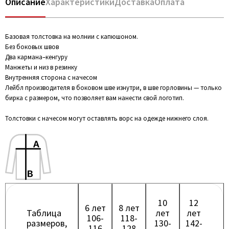
Описание
Характеристики
Доставка
Оплата
Базовая толстовка на молнии с капюшоном.
Без боковых швов
Два кармана–кенгуру
Манжеты и низ в резинку
Внутренняя сторона с начесом
Лейбл производителя в боковом шве изнутри, в шве горловины — только
бирка с размером, что позволяет вам нанести свой логотип.
Толстовки с начесом могут оставлять ворс на одежде нижнего слоя.
10
12
6 лет
8 лет
Таблица
лет
лет
106-
118-
размеров,
130-
142-
116
128