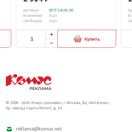
Артикул:
5PJT-14101.40
А
В наличии:
4 шт
В
Свободно:
4 шт
С
Купить
© 2006 - 2026 «Комус-реклама», г. Москва, БЦ «Интеграл»,
пр. завода Серп и Молот, д. 10
reklama@komus.net