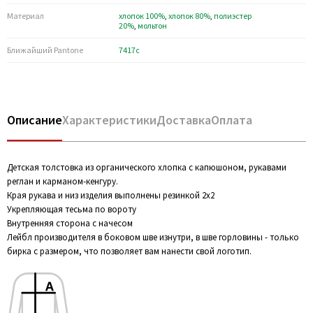
Материал
хлопок 100%
,
хлопок 80%
,
полиэстер
20%
,
мольтон
Ближайший Pantone
7417c
Описание
Характеристики
Доставка
Оплата
Детская толстовка из органического хлопка с капюшоном, рукавами
реглан и карманом-кенгуру.
Края рукава и низ изделия выполнены резинкой 2х2
Укрепляющая тесьма по вороту
Внутренняя сторона с начесом
Лейбл производителя в боковом шве изнутри, в шве горловины - только
бирка с размером, что позволяет вам нанести свой логотип.