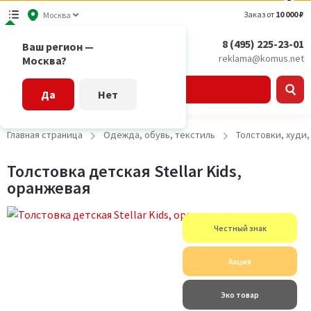
Заказ от
10 000 ₽
Москва
8 (495) 225-23-01
Ваш регион —
reklama@komus.net
Москва?
Каталог
Да
Нет
Главная страница
Одежда, обувь, текстиль
Толстовки, худи
Толстовка детская Stellar Kids,
оранжевая
Честный знак
Акция
Эко товар