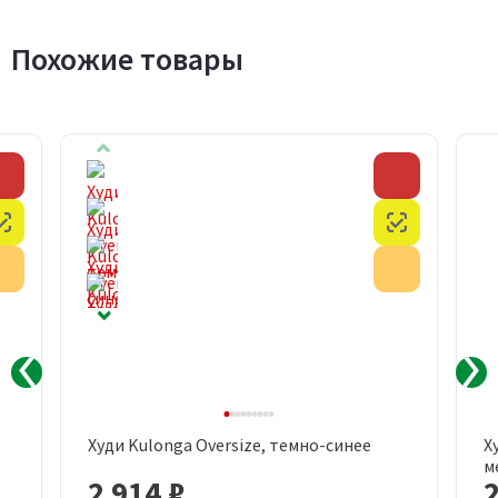
Похожие товары
Скидка
Скидка
Честный знак
Честный з
Акция
Акция
Худи Kulonga Oversize, темно-синее
Х
м
2 914 ₽
2