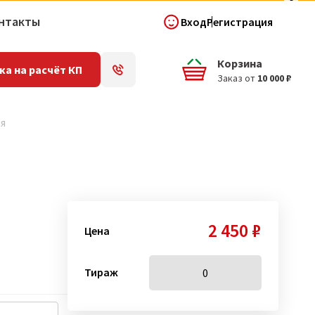
нтакты
Вход
Регистрация
Корзина
ка на расчёт КП
Заказ от
10 000 ₽
ая
2 450 ₽
Цена
Тираж