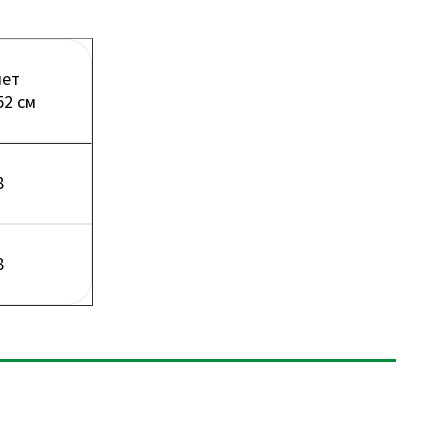
лет
52 см
8
8