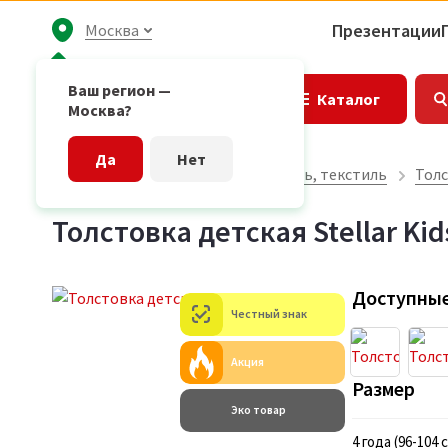
Презентации
Москва
Ваш регион —
Каталог
Москва?
Да
Нет
Главная страница
Одежда, обувь, текстиль
Толс
Толстовка детская Stellar Kid
Доступные
Честный знак
Акция
Размер
Эко товар
4 года (96-104 