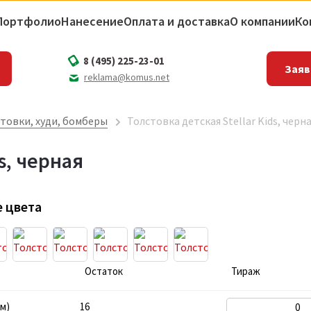
Портфолио
Нанесение
Оплата и доставка
О компании
Ко
8 (495) 225-23-01
Заяв
reklama@komus.net
товки, худи, бомберы
Толстовка детская Stellar Kids, черн
s, черная
 цвета
Остаток
Тираж
см)
16