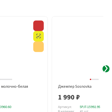
Скидка
Честный знак
Акция
, молочно-белая
Джемпер Sosnovka
рый просмотр
Быстрый просмотр
1 990 ₽
13960.60
Артикул:
5PJT-15992.95
В наличии:
41 шт