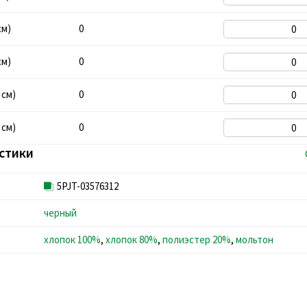
см)
0
см)
0
 см)
0
 см)
0
стики
5PJT-03576312
черный
хлопок 100%
,
хлопок 80%
,
полиэстер 20%
,
мольтон