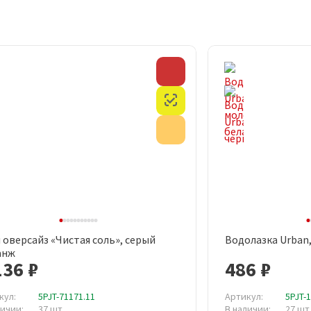
Скидка
Честный знак
Акция
 оверсайз «Чистая соль», серый
Водолазка Urban
Быстрый просмотр
Быст
анж
136 ₽
486 ₽
кул:
5PJT-71171.11
Артикул:
5PJT-
личии:
37 шт
В наличии:
27 шт