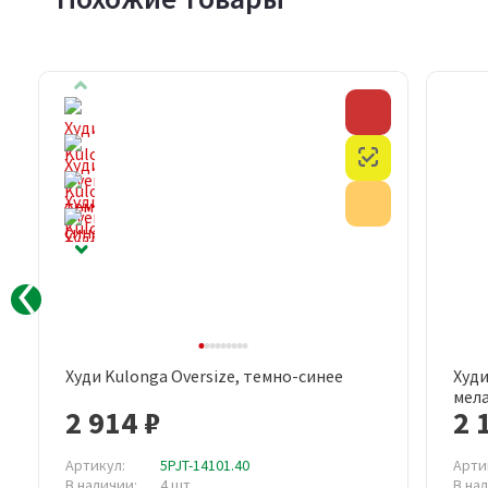
Скидка
Скидка
Честный знак
Честный знак
Акция
Акция
Худи Kulonga Oversize, темно-синее
Худи
Быстрый просмотр
мел
2 914 ₽
2 
Артикул:
5PJT-14101.40
Арти
В наличии:
4 шт
В на