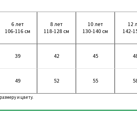
6 лет
8 лет
10 лет
12 
106-116 см
118-128 см
130-140 см
142-1
39
42
45
4
49
52
55
5
размеру и цвету.