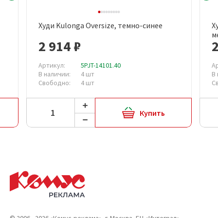
Худи Kulonga Oversize, темно-синее
Х
м
2 914 ₽
2
Артикул:
5PJT-14101.40
А
В наличии:
4 шт
В
Свободно:
4 шт
С
Купить