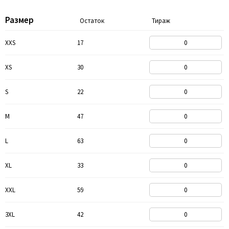
Размер
Остаток
Тираж
XXS
17
XS
30
S
22
M
47
L
63
XL
33
XXL
59
3XL
42