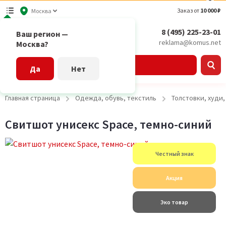
Заказ от
10 000 ₽
Москва
8 (495) 225-23-01
Ваш регион —
reklama@komus.net
Москва?
Каталог
Да
Нет
Главная страница
Одежда, обувь, текстиль
Толстовки, худи
Свитшот унисекс Space, темно-синий
Честный знак
Акция
Эко товар