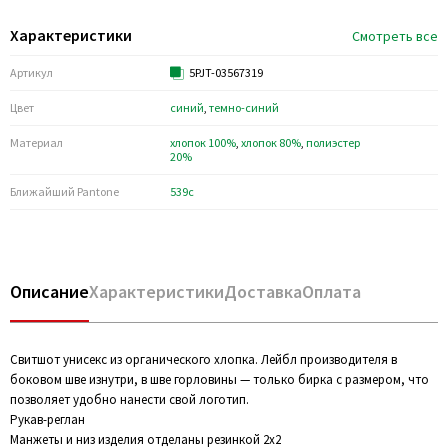
Характеристики
Смотреть все
Артикул
5PJT-03567319
Цвет
синий
,
темно-синий
Материал
хлопок 100%
,
хлопок 80%
,
полиэстер
20%
Ближайший Pantone
539c
Описание
Характеристики
Доставка
Оплата
Свитшот унисекс из органического хлопка. Лейбл производителя в
боковом шве изнутри, в шве горловины — только бирка с размером, что
позволяет удобно нанести свой логотип.
Рукав-реглан
Манжеты и низ изделия отделаны резинкой 2х2