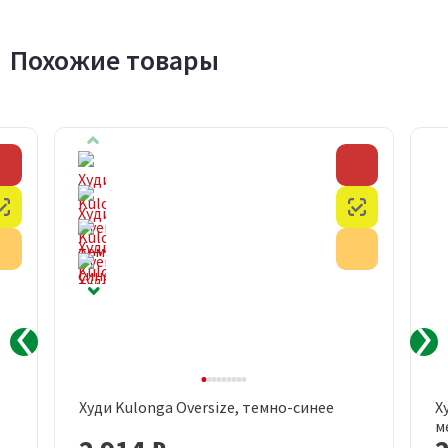
Похожие товары
Скидка
Скидка
Честный знак
Честный з
Акция
Акция
Худи Kulonga Oversize, темно-синее
Х
м