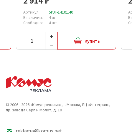
2 914 ₽
2
Артикул:
5PJT-14101.40
А
В наличии:
4 шт
В
Свободно:
4 шт
С
Купить
© 2006 - 2026 «Комус-реклама», г. Москва, БЦ «Интеграл»,
пр. завода Серп и Молот, д. 10
reklama@komus.net