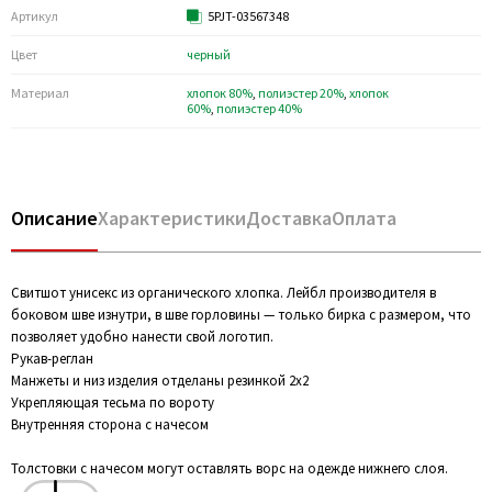
Артикул
5PJT-03567348
Цвет
черный
Материал
хлопок 80%
,
полиэстер 20%
,
хлопок
60%
,
полиэстер 40%
Описание
Характеристики
Доставка
Оплата
Свитшот унисекс из органического хлопка. Лейбл производителя в
боковом шве изнутри, в шве горловины — только бирка с размером, что
позволяет удобно нанести свой логотип.
Рукав-реглан
Манжеты и низ изделия отделаны резинкой 2х2
Укрепляющая тесьма по вороту
Внутренняя сторона с начесом
Толстовки с начесом могут оставлять ворс на одежде нижнего слоя.