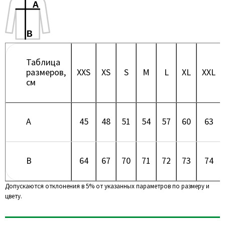
Таблица
размеров,
XXS
XS
S
M
L
XL
XXL
см
A
45
48
51
54
57
60
63
B
64
67
70
71
72
73
74
Допускаются отклонения в 5% от указанных параметров по размеру и
цвету.