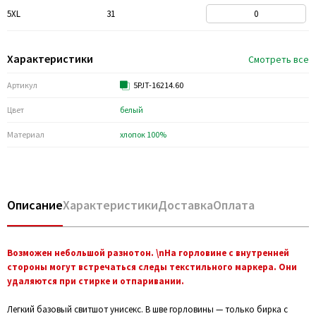
5XL
31
Характеристики
Смотреть все
Артикул
5PJT-16214.60
Цвет
белый
Материал
хлопок 100%
Описание
Характеристики
Доставка
Оплата
Возможен небольшой разнотон. \nНа горловине с внутренней
стороны могут встречаться следы текстильного маркера. Они
удаляются при стирке и отпаривании.
Легкий базовый свитшот унисекс. В шве горловины — только бирка с