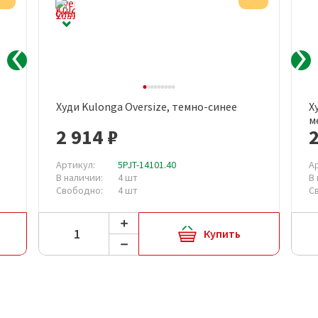
Худи Kulonga Oversize, темно-синее
Х
м
2 914 ₽
2
Артикул:
5PJT-14101.40
А
В наличии:
4 шт
В
Свободно:
4 шт
С
Купить