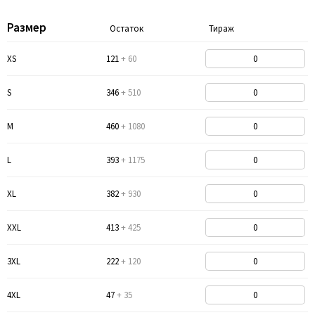
Размер
Остаток
Тираж
XS
121
+ 60
S
346
+ 510
M
460
+ 1080
L
393
+ 1175
XL
382
+ 930
XXL
413
+ 425
3XL
222
+ 120
4XL
47
+ 35