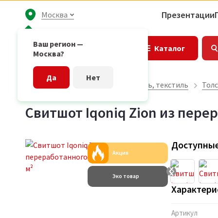
Презентации
Москва
Ваш регион —
Каталог
Москва?
Да
Нет
Главная страница
Одежда, обувь, текстиль
Толс
Свитшот Iqoniq Zion из перер
Доступные
Акция
Эко товар
Характери
Артикул