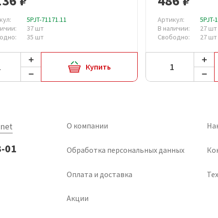
136 ₽
486 ₽
кул:
5PJT-71171.11
Артикул:
5PJT-
личии:
37 шт
В наличии:
27 шт
одно:
35 шт
Свободно:
27 шт
Купить
net
О компании
На
3-01
Обработка персональных данных
Ко
Оплата и доставка
Тех
Акции