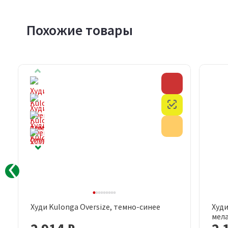
Похожие товары
Скидка
Скидка
Честный знак
Честный знак
Акция
Акция
Худи Kulonga Oversize, темно-синее
Худи
Быстрый просмотр
мел