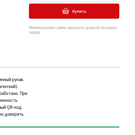
Купить
Минимальная сумма заказа по данной позиции
5000 ₽
инный рукав.
ический).
работано. При
линность
ный QR-код.
но доверять.