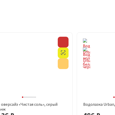
Скидка
Честный знак
Акция
 оверсайз «Чистая соль», серый
Водолазка Urban
Быстрый просмотр
Быст
анж