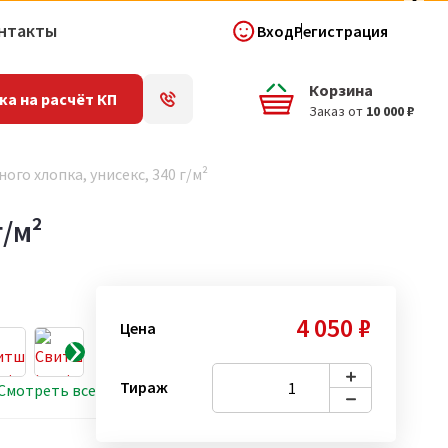
нтакты
Вход
Регистрация
Корзина
ка на расчёт КП
Заказ от
10 000 ₽
ого хлопка, унисекс, 340 г/м²
г/м²
4 050 ₽
Цена
Тираж
Смотреть все