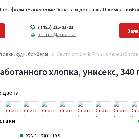
Портфолио
Нанесение
Оплата и доставка
О компании
Ко
8 (495) 225-23-01
Заяв
reklama@komus.net
товки, худи, бомберы
Свитшот Iqoniq Zion из переработанн
аботанного хлопка, унисекс, 340 
 цвета
стики
6XND-T9300.019.S