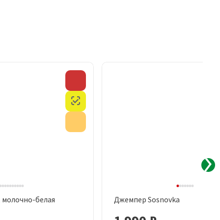
Скидка
Честный знак
Акция
, молочно-белая
Джемпер Sosnovka
рый просмотр
Быстрый просмотр