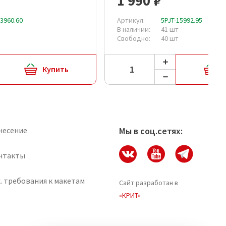
1 990 ₽
13960.60
Артикул:
5PJT-15992.95
В наличии:
41 шт
Свободно:
40 шт
Купить
несение
Мы в соц.сетях:
нтакты
. требования к макетам
Сайт разработан в
«КРИТ»