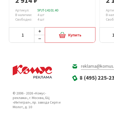
2 914 ₽
2 
Артикул:
5PJT-14101.40
Арти
В наличии:
4 шт
В на
Свободно:
4 шт
Своб
Купить
reklama@komus.
8 (495) 225-2
© 2006 - 2026 «Комус-
реклама», г. Москва, БЦ
«Интеграл», пр. завода Серп и
Молот, д. 10