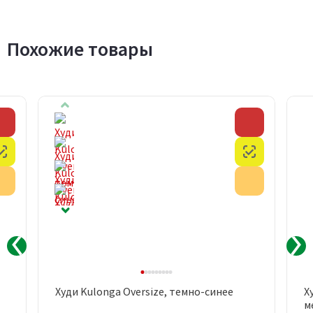
Похожие товары
Скидка
Скидка
Честный знак
Честный з
Акция
Акция
Худи Kulonga Oversize, темно-синее
Х
м