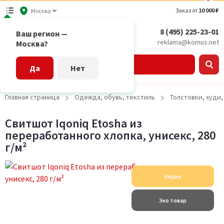
Заказ от
10 000 ₽
Москва
8 (495) 225-23-01
Ваш регион —
reklama@komus.net
Москва?
Каталог
Да
Нет
Главная страница
Одежда, обувь, текстиль
Толстовки, худи
Свитшот Iqoniq Etosha из
переработанного хлопка, унисекс, 280
г/м²
Акция
Эко товар