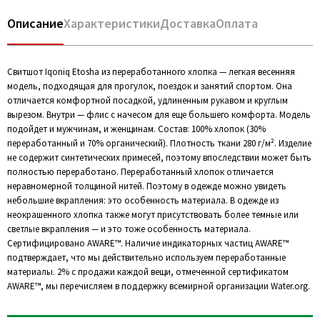
Описание
Характеристики
Доставка
Оплата
Свитшот Iqoniq Etosha из переработанного хлопка — легкая весенняя
модель, подходящая для прогулок, поездок и занятий спортом. Она
отличается комфортной посадкой, удлиненным рукавом и круглым
вырезом. Внутри — флис с начесом для еще большего комфорта. Модель
подойдет и мужчинам, и женщинам. Состав: 100% хлопок (30%
переработанный и 70% органический). Плотность ткани 280 г/м². Изделие
не содержит синтетических примесей, поэтому впоследствии может быть
полностью переработано. Переработанный хлопок отличается
неравномерной толщиной нитей. Поэтому в одежде можно увидеть
небольшие вкрапления: это особенность материала. В одежде из
неокрашенного хлопка также могут присутствовать более темные или
светлые вкрапления — и это тоже особенность материала.
Сертифицировано AWARE™. Наличие индикаторных частиц AWARE™
подтверждает, что мы действительно используем переработанные
материалы. 2% с продажи каждой вещи, отмеченной сертификатом
AWARE™, мы перечисляем в поддержку всемирной организации Water.org.