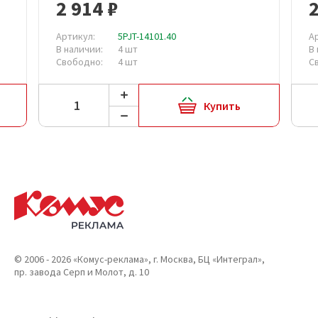
2 914 ₽
2
Артикул:
5PJT-14101.40
А
В наличии:
4 шт
В
Свободно:
4 шт
С
Купить
© 2006 - 2026 «Комус-реклама», г. Москва, БЦ «Интеграл»,
пр. завода Серп и Молот, д. 10