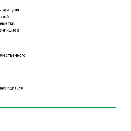
ходит для
енной
решетки.
озникшие в
качественного
насладиться