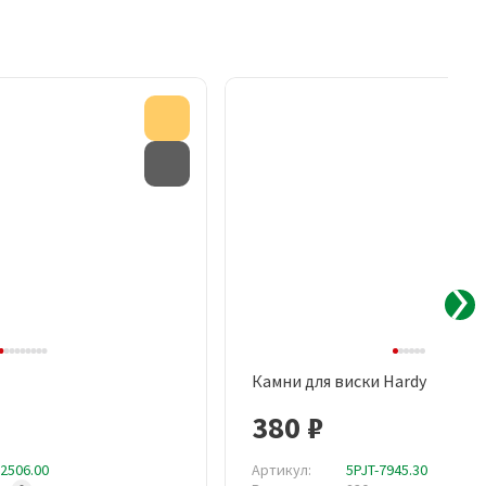
Акция
Товар с дефектом
Камни для виски Hardy
рый просмотр
Быстрый просмотр
380 ₽
12506.00
Артикул:
5PJT-7945.30