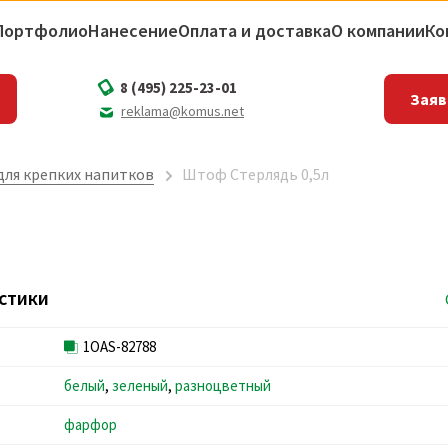
Портфолио
Нанесение
Оплата и доставка
О компании
Ко
8 (495) 225-23-01
Заяв
reklama@komus.net
для крепких напитков
Штоф Стерлядь 0,5л
стики
1OAS-82788
белый
,
зеленый
,
разноцветный
фарфор