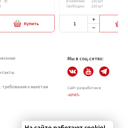
шт
В наличии:
230 шт
т
Свободно:
230 шт
Купить
несение
Мы в соц.сетях:
нтакты
. требования к макетам
Сайт разработан в
«КРИТ»
На сайте работают cookie!