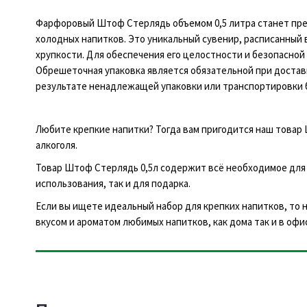
Фарфоровый Штоф Стерлядь объемом 0,5 литра станет прек
холодных напитков. Это уникальный сувенир, расписанный
хрупкости. Для обеспечения его целостности и безопасно
Обрешеточная упаковка является обязательной при доставк
результате ненадлежащей упаковки или транспортировки 
Любите крепкие напитки? Тогда вам пригодится наш товар
алкоголя.
Товар Штоф Стерлядь 0,5л содержит всё необходимое для 
использования, так и для подарка.
Если вы ищете идеальный набор для крепких напитков, то
вкусом и ароматом любимых напитков, как дома так и в офи