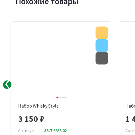
Похожие товары
Новинка
Акция
Внимание
Товар с дефе
Набор Whisky Style
Набо
Быстрый просмотр
3 150 ₽
1 
Артикул:
5PJT-6633.02
Арти