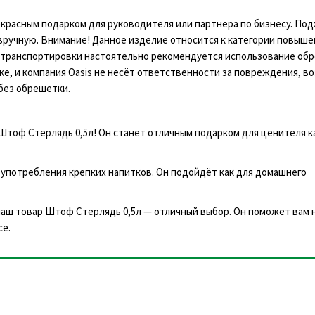
расным подарком для руководителя или партнера по бизнесу. Под
 вручную. Внимание! Данное изделие относится к категории повыш
й транспортировки настоятельно рекомендуется использование об
е, и компания Oasis не несёт ответственности за повреждения, в
без обрешетки.
 Штоф Стерлядь 0,5л! Он станет отличным подарком для ценителя 
употребления крепких напитков. Он подойдёт как для домашнего
 наш товар Штоф Стерлядь 0,5л — отличный выбор. Он поможет вам 
се.