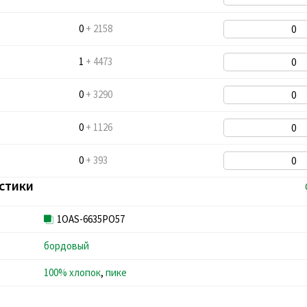
0
+ 2158
1
+ 4473
0
+ 3290
0
+ 1126
0
+ 393
стики
1OAS-6635PO57
бордовый
100% хлопок
,
пике