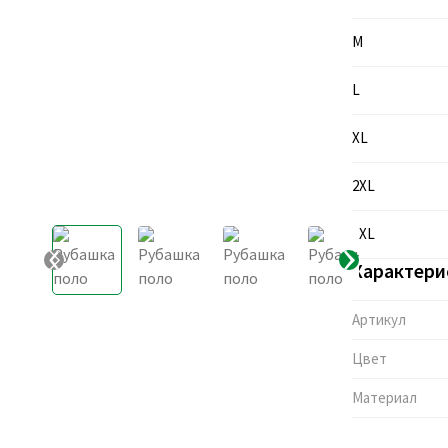
M
L
XL
2XL
3XL
Характери
Артикул
Цвет
Материал