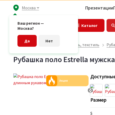
Презентации
Москва
Ваш регион —
Каталог
Москва?
Да
Нет
Главная страница
Одежда, обувь, текстиль
Руба
Рубашка поло Estrella мужск
Доступные
Акция
Размер
S