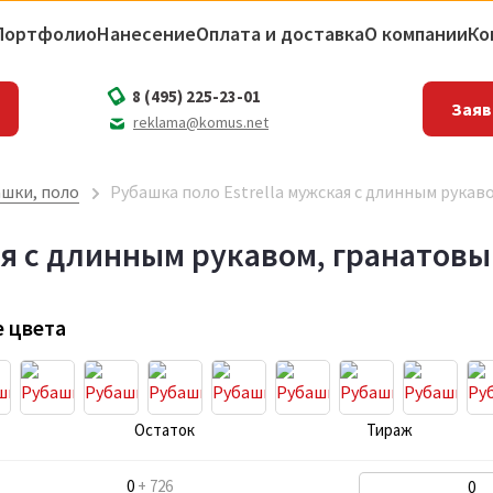
Портфолио
Нанесение
Оплата и доставка
О компании
Ко
8 (495) 225-23-01
Заяв
reklama@komus.net
шки, поло
Рубашка поло Estrella мужская с длинным рукав
ая с длинным рукавом, гранатов
 цвета
Остаток
Тираж
0
+ 726