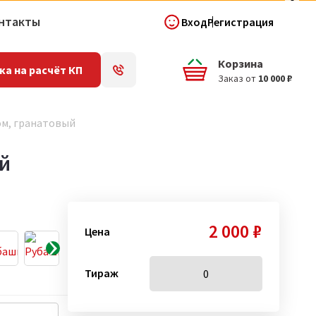
нтакты
Вход
Регистрация
Корзина
ка на расчёт КП
Заказ от
10 000 ₽
ом, гранатовый
ый
2 000 ₽
Цена
Тираж