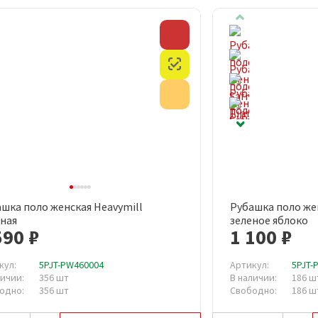
Скидка
Честный знак
Акция
шка поло женская Heavymill
Рубашка поло жен
Быстрый просмотр
Быст
ная
зеленое яблоко
590 ₽
1 100 ₽
кул:
5PJT-PW460004
Артикул:
5PJT-
личии:
356 шт
В наличии:
186 ш
одно:
356 шт
Свободно:
186 ш