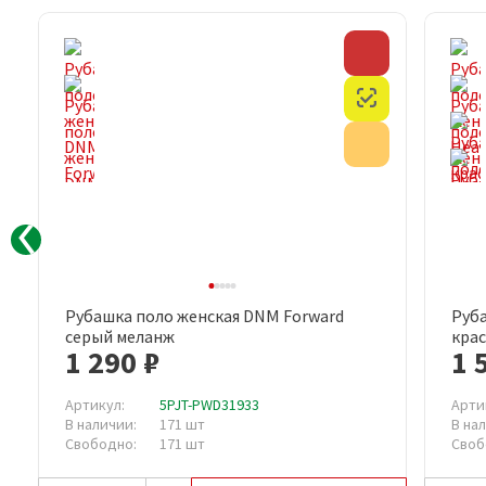
Честный знак
Скидка
Акция
Честный знак
Внимание
Акция
Товар с дефектом
Рубашка поло женская DNM Forward
Руба
Быстрый просмотр
серый меланж
крас
1 290 ₽
1 
Артикул:
5PJT-PWD31933
Арти
В наличии:
171 шт
В на
Свободно:
171 шт
Своб