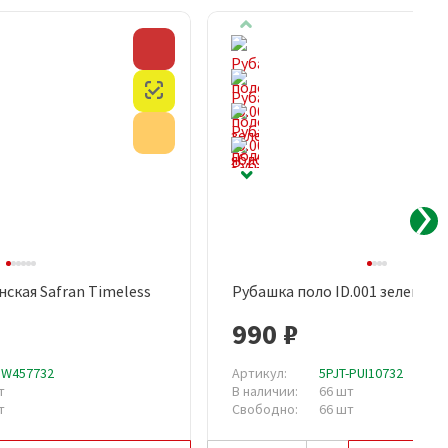
Скидка
Честный знак
Акция
ская Safran Timeless
Рубашка поло ID.001 зеленое 
рый просмотр
Быстрый просмотр
990 ₽
PW457732
Артикул:
5PJT-PUI10732
т
В наличии:
66 шт
т
Свободно:
66 шт