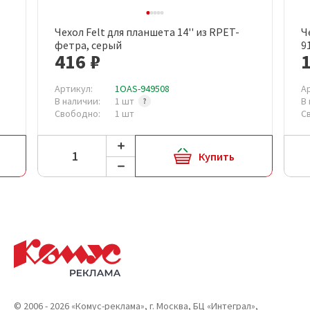
Чехол Felt для планшета 14'' из RPET-
Ч
фетра, серый
9
416 ₽
1
Артикул:
1OAS-949508
А
В наличии:
1 шт
В
Свободно:
1 шт
С
Купить
© 2006 - 2026 «Комус-реклама», г. Москва, БЦ «Интеграл»,