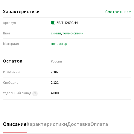
Характеристики
Смотреть все
Артикул
5PJT-12699.44
Цвет
синий
,
темно-синий
Материал
полиэстер
Остаток
Россия
В наличии
2 307
Свободно
2 121
Удалённый склад
4 000
Описание
Характеристики
Доставка
Оплата