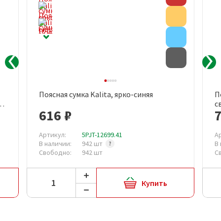
Акция
Внимание
Товар с д
Поясная сумка Kalita, ярко-синяя
П
с
616 ₽
Артикул:
5PJT-12699.41
А
В наличии:
942 шт
В
Свободно:
942 шт
С
Купить