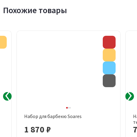
Похожие товары
Акция
Скидка
Акция
Внимание
Товар с д
Набор для барбекю Soares
Н
т
1 870 ₽
7