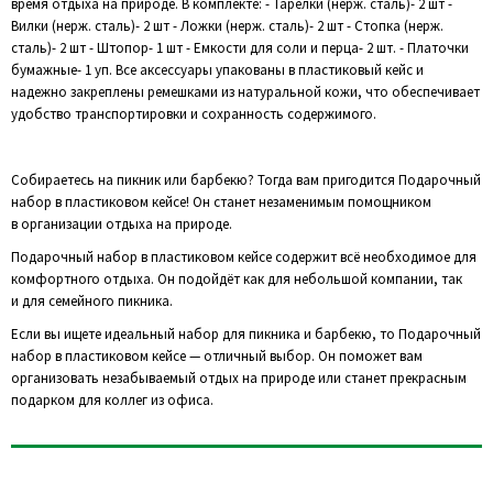
время отдыха на природе. В комплекте: - Тарелки (нерж. сталь)- 2 шт -
Вилки (нерж. сталь)- 2 шт - Ложки (нерж. сталь)- 2 шт - Стопка (нерж.
сталь)- 2 шт - Штопор- 1 шт - Емкости для соли и перца- 2 шт. - Платочки
бумажные- 1 уп. Все аксессуары упакованы в пластиковый кейс и
надежно закреплены ремешками из натуральной кожи, что обеспечивает
удобство транспортировки и сохранность содержимого.
Собираетесь на пикник или барбекю? Тогда вам пригодится Подарочный
набор в пластиковом кейсе! Он станет незаменимым помощником
в организации отдыха на природе.
Подарочный набор в пластиковом кейсе содержит всё необходимое для
комфортного отдыха. Он подойдёт как для небольшой компании, так
и для семейного пикника.
Если вы ищете идеальный набор для пикника и барбекю, то Подарочный
набор в пластиковом кейсе — отличный выбор. Он поможет вам
организовать незабываемый отдых на природе или станет прекрасным
подарком для коллег из офиса.