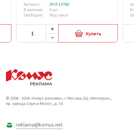
Артикул:
5PJT-13760
А
В наличии:
8 шт
В
Свободно:
Под заказ
С
Купить
© 2006 - 2026 «Комус-реклама», г. Москва, БЦ «Интеграл»,
пр. завода Серп и Молот, д. 10
reklama@komus.net