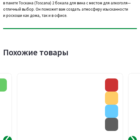
в пакете Тоскана (Toscana) 2 бокала для вина с местом для алкоголя—
отличный выбор. Он поможет вам создать атмосферу изысканности
и роскоши как дома, так и в офисе.
Похожие товары
Новинка
Скидка
Акция
Внимание
Товар с д