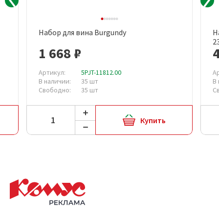
Набор для вина Burgundy
Н
2
1 668 ₽
4
Артикул:
5PJT-11812.00
А
В наличии:
35 шт
В
Свободно:
35 шт
С
Купить