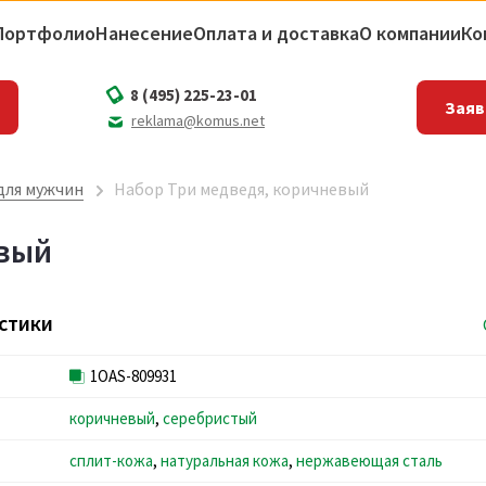
Портфолио
Нанесение
Оплата и доставка
О компании
Ко
8 (495) 225-23-01
Заяв
reklama@komus.net
для мужчин
Набор Три медведя, коричневый
евый
стики
1OAS-809931
коричневый
,
серебристый
сплит-кожа
,
натуральная кожа
,
нержавеющая сталь