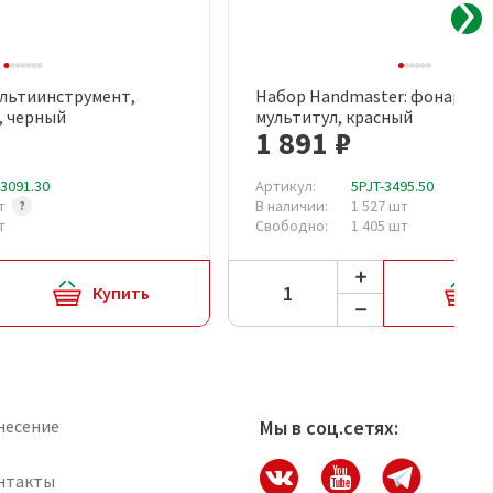
ультиинструмент,
Набор Handmaster: фонарик 
рый просмотр
Быстрый просмотр
, черный
мультитул, красный
1 891 ₽
13091.30
Артикул:
5PJT-3495.50
шт
В наличии:
1 527 шт
т
Свободно:
1 405 шт
Купить
несение
Мы в соц.сетях:
нтакты