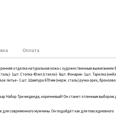
вка
Оплата
тренняя отделка натуральная кожа с художественным выжиганием 
сталь)- 1шт. Стопка 40 мл (стекло)- 6шт. Фонарик- 1шт. Тарелка (ней
ое литье– 1 шт. Шампура 670 мм (нерж. сталь) ручка орех, бронзово
вар Набор Три медведя, коричневый! Он станет отличным выбором 
 для современного мужчины. Он подойдёт как для повседневного