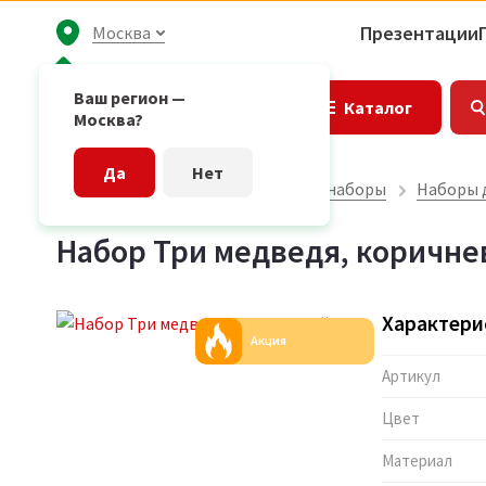
Презентации
Москва
Ваш регион —
Каталог
Москва?
Да
Нет
Главная страница
Подарочные наборы
Наборы 
Набор Три медведя, коричн
Характери
Акция
Артикул
Цвет
Материал