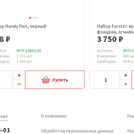
р Handy Part, черный
Набор Forster: м
Быстрый просмотр
Быст
фонарик, огниво
8 ₽
3 750 ₽
кул:
5PJT-13850.30
Артикул:
5PJT-
личии:
1 715 шт
В наличии:
641 
одно:
1 603 шт
Свободно:
514 ш
Купить
net
О компании
На
3-01
Обработка персональных данных
Ко