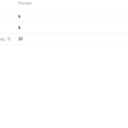
Россия
6
6
лад
10