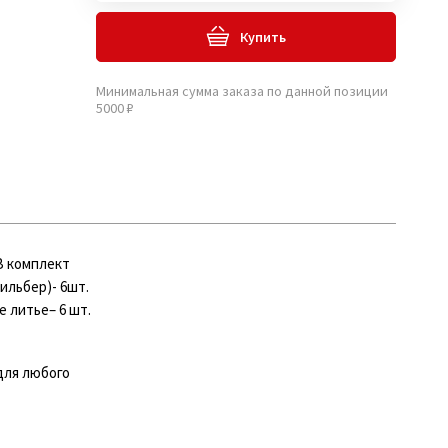
Купить
Минимальная сумма заказа по данной позиции
5000 ₽
В комплект
зильбер)- 6шт.
е литье– 6 шт.
для любого