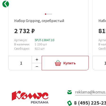
Набор Gripping, серебристый
Набо
Быстрый просмотр
2 732 ₽
81
Артикул:
5PJT-13847.10
Арти
В наличии:
1 230 шт
В на
Свободно:
612 шт
Своб
Купить
reklama@komus.
8 (495) 225-2