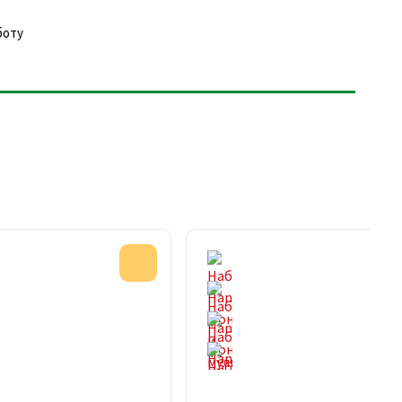
боту
Акция