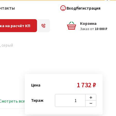
нтакты
Вход
Регистрация
Корзина
ка на расчёт КП
Заказ от
10 000 ₽
, серый
1 732 ₽
Цена
Тираж
Смотреть все