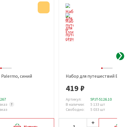
Акция
Palermo, синий
Набор для путешествий Essent
рый просмотр
Быстрый просмотр
419 ₽
5267
Артикул:
5PJT-5126.10
аказ
В наличии:
5 133 шт
аказ
Свободно:
5 033 шт
Купить