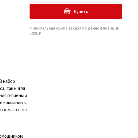
Купить
Минимальная сумма заказа по данной позиции
5000 ₽
В набор
а, так и для
ния гигиены и
е компании к
н делают его
 помощником