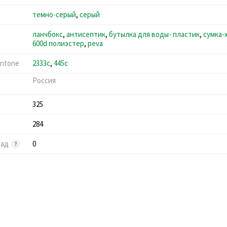
темно-серый
,
серый
ланчбокс
,
антисептик
,
бутылка для воды- пластик
,
сумка-
600d полиэстер
,
peva
ntone
2333c
,
445c
Россия
325
284
лад
0