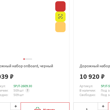
Скидка
Честный знак
Акция
ожный набор onBoard, черный
Дорожный набор 
Быстрый просмотр
Быст
039 ₽
10 920 ₽
кул:
5PJT-2609.30
Артикул:
5PJT-
личии:
509 шт
В наличии:
Под з
одно:
509 шт
Свободно:
Под з
Купить