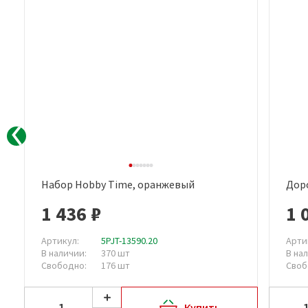
Скидка
Набор Hobby Time, оранжевый
Дор
Быстрый просмотр
1 436 ₽
1 
Артикул:
5PJT-13590.20
Арти
В наличии:
370 шт
В на
Свободно:
176 шт
Своб
Купить