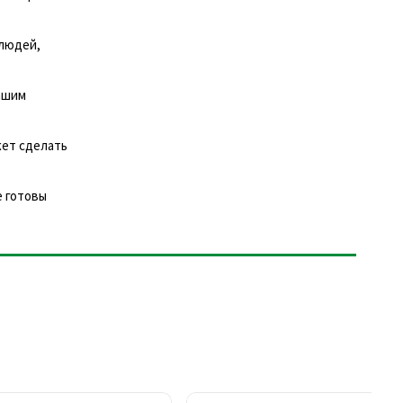
 людей,
ашим
жет сделать
е готовы