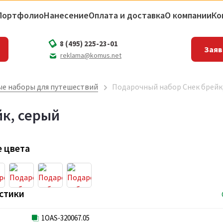
Портфолио
Нанесение
Оплата и доставка
О компании
Ко
8 (495) 225-23-01
Заяв
reklama@komus.net
е наборы для путешествий
Подарочный набор Снек брейк
к, серый
 цвета
стики
1OAS-320067.05