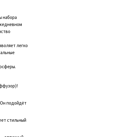
ы набора
ежедневном
нство
зволяет легко
ральные
мосферы.
иффузор)!
. Он подойдёт
меет стильный