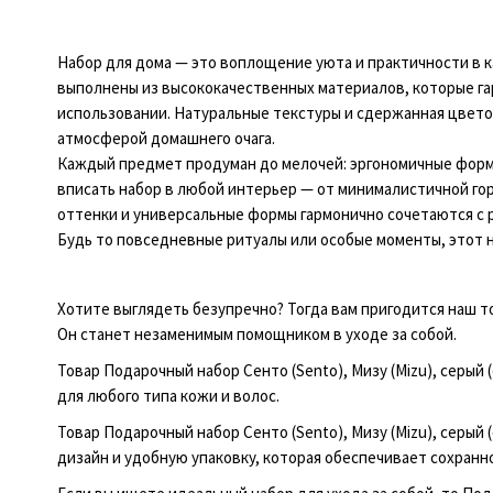
Набор для дома — это воплощение уюта и практичности в 
выполнены из высококачественных материалов, которые г
использовании. Натуральные текстуры и сдержанная цвето
атмосферой домашнего очага.
Каждый предмет продуман до мелочей: эргономичные формы
вписать набор в любой интерьер — от минималистичной гор
оттенки и универсальные формы гармонично сочетаются с 
Будь то повседневные ритуалы или особые моменты, этот 
Хотите выглядеть безупречно? Тогда вам пригодится наш то
Он станет незаменимым помощником в уходе за собой.
Товар Подарочный набор Сенто (Sento), Мизу (Mizu), серый
для любого типа кожи и волос.
Товар Подарочный набор Сенто (Sento), Мизу (Mizu), серый
дизайн и удобную упаковку, которая обеспечивает сохранн