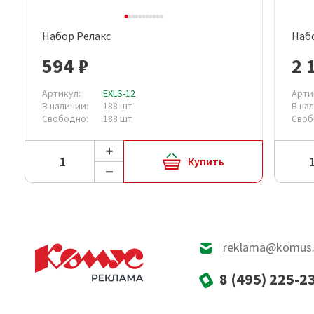
Набор Релакс
Набо
Быстрый просмотр
594 ₽
2 
Артикул:
EXLS-12
Арти
В наличии:
188 шт
В на
Свободно:
188 шт
Своб
Купить
reklama@komus.
8 (495) 225-2