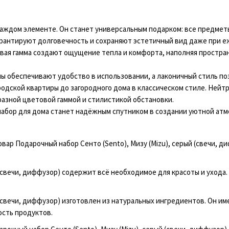
каждом элементе. Он станет универсальным подарком: все предмет
арантируют долговечность и сохраняют эстетичный вид даже при 
вая гамма создают ощущение тепла и комфорта, наполняя простра
 обеспечивают удобство в использовании, а лаконичный стиль по
одской квартиры до загородного дома в классическом стиле. Нейт
разной цветовой гаммой и стилистикой обстановки.
набор для дома станет надёжным спутником в создании уютной ат
вар Подарочный набор Сенто (Sento), Мизу (Mizu), серый (свечи, д
 (свечи, диффузор) содержит всё необходимое для красоты и ухода
 (свечи, диффузор) изготовлен из натуральных ингредиентов. Он и
ость продуктов.