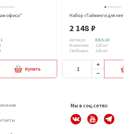
ам офиса"
Набор «Тайминги для неё»
рый просмотр
Быстрый просмотр
2 148 ₽
11
Артикул:
EXLS-10
т
В наличии:
228 шт
т
Свободно:
228 шт
Купить
несение
Мы в соц.сетях:
нтакты