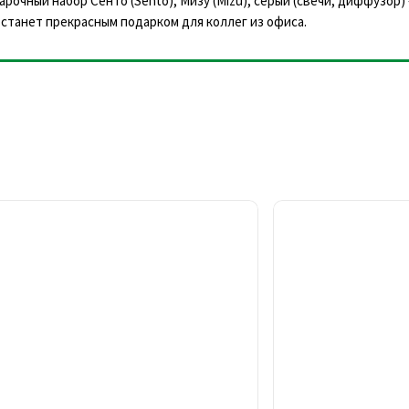
арочный набор Сенто (Sento), Мизу (Mizu), серый (свечи, диффузор
 станет прекрасным подарком для коллег из офиса.