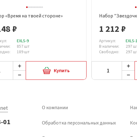
р «Время на твоей стороне»
Набор "Звездочк
Быстрый просмотр
Быст
148 ₽
1 212 ₽
кул:
EXLS-9
Артикул:
EXLS-
личии:
857 шт
В наличии:
297 ш
одно:
189 шт
Свободно:
297 ш
Купить
net
О компании
На
3-01
Обработка персональных данных
Ко