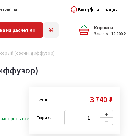
нтакты
Вход
Регистрация
Корзина
ка на расчёт КП
Заказ от
10 000 ₽
 серый (свечи, диффузор)
диффузор)
3 740 ₽
Цена
Тираж
Смотреть все