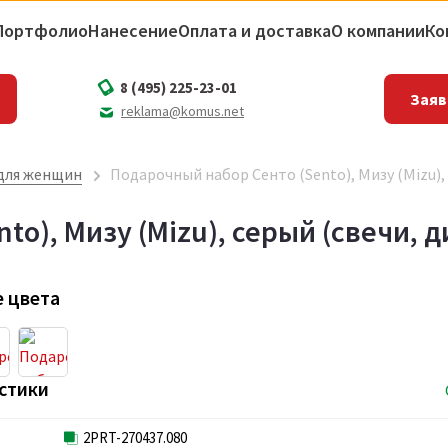
Портфолио
Нанесение
Оплата и доставка
О компании
Ко
8 (495) 225-23-01
Заяв
reklama@komus.net
для женщин
Подарочный набор Сенто (Sento), Мизу (Mizu),
to), Мизу (Mizu), серый (свечи, 
 цвета
стики
2PRT-270437.080