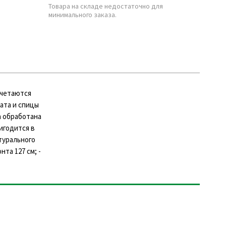
Товара на складе недостаточно для
минимального заказа.
очетаются
ата и спицы
а обработана
игодится в
турального
та 127 см; -