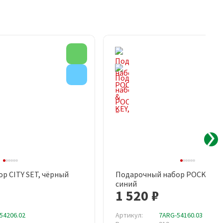
Новинка
Внимание
р CITY SET, чёрный
Подарочный набор POCKET & 
рый просмотр
Быстрый просмотр
синий
1 520 ₽
54206.02
Артикул:
7ARG-54160.03