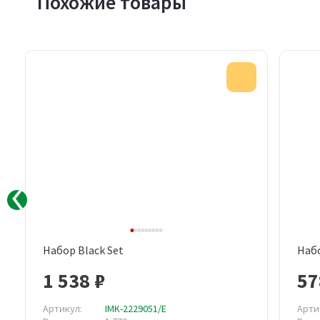
Похожие товары
Акция
Набор Black Set
Набо
Быстрый просмотр
1 538 ₽
57
Артикул:
IMK-2229051/E
Арти