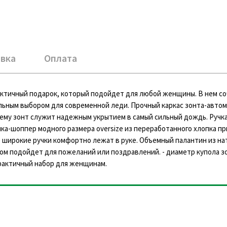
вка
Оплата
актичный подарок, который подойдет для любой женщины. В нем с
альным выбором для современной леди. Прочный каркас зонта-автом
ему зонт служит надежным укрытием в самый сильный дождь. Ручк
мка-шоппер модного размера oversize из переработанного хлопка пр
е широкие ручки комфортно лежат в руке. Объемный палантин из на
ом подойдет для пожеланий или поздравлений. - диаметр купола зон
 практичный набор для женщинам.