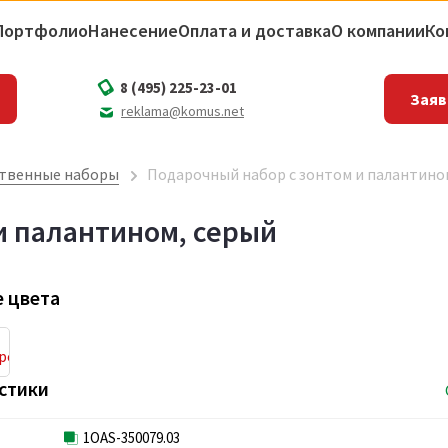
Портфолио
Нанесение
Оплата и доставка
О компании
Ко
8 (495) 225-23-01
Заяв
reklama@komus.net
твенные наборы
Подарочный набор с зонтом и палантино
и палантином, серый
 цвета
стики
1OAS-350079.03