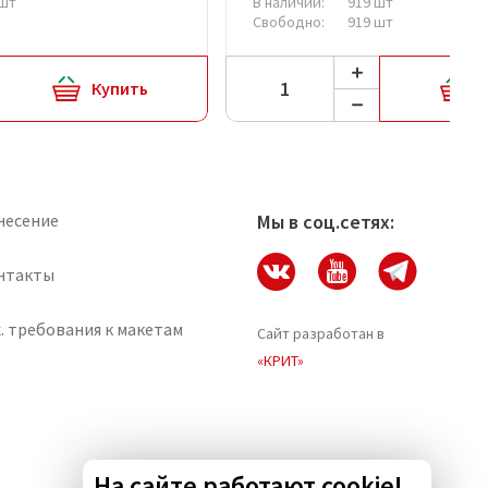
 шт
В наличии:
919 шт
Свободно:
919 шт
Купить
несение
Мы в соц.сетях:
нтакты
. требования к макетам
Сайт разработан в
«КРИТ»
На сайте работают cookie!