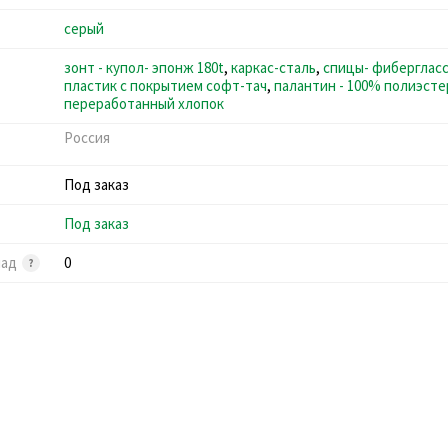
серый
зонт - купол- эпонж 180t
,
каркас-сталь
,
спицы- фиберглас
пластик с покрытием софт-тач
,
палантин - 100% полиэсте
переработанный хлопок
Россия
Под заказ
Под заказ
лад
0