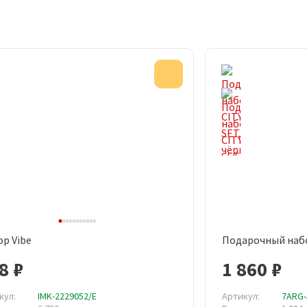
Акция
р Vibe
Подарочный набо
Быстрый просмотр
Быст
8 ₽
1 860 ₽
кул:
IMK-2229052/E
Артикул:
7ARG-