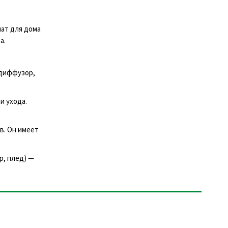
мат для дома
а.
(диффузор,
и ухода.
в. Он имеет
р, плед) —