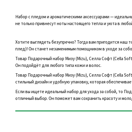
Набор с пледом и ароматическими аксессуарами — идеальн
не только привнесут ноты настоящего тепла и уюта в любой
Хотите выглядеть безупречно? Тогда вам пригодится наш то
плед)! Он станет незаменимым помощником в уходе за собо
Товар Подарочный набор Мизу (Mizu), Селла Софт (Cella So
Он подойдёт для любого типа кожи и волос.
Товар Подарочный набор Мизу (Mizu), Селла Софт (Cella So
стильный дизайн и удобную упаковку, которая обеспечивае
Если вы ищете идеальный набор для ухода за собой, то Пода
отличный выбор. Он поможет вам сохранить красоту и моло