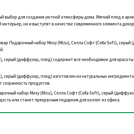
ый выбор для создания уютной атмосферы дома. Мягкий плед и аро
 интерьер, но и выступят в качестве современного элемента декор
вар Подарочный набор Мизу (Mizu), Селла Софт (Cella Soft), серый 
й.
ft), серый (диффузор, плед) содержит всё необходимое для красоты 
ft), серый (диффузор, плед) изготовлен из натуральных ингредиенто
т сохранность продуктов.
рочный набор Мизу (Mizu), Селла Софт (Cella Soft), серый (диффузо
дость или станет прекрасным подарком для коллег из офиса.