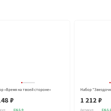
р «Время на твоей стороне»
Набор "Звездочк
Быстрый просмотр
Быст
148 ₽
1 212 ₽
кул:
EXLS-9
Артикул:
EXLS-