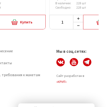
т
В наличии:
228 шт
т
Свободно:
228 шт
Купить
несение
Мы в соц.сетях:
нтакты
. требования к макетам
Сайт разработан в
«КРИТ»