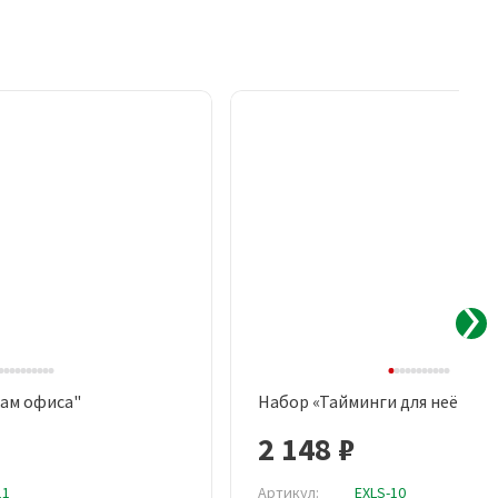
ам офиса"
Набор «Тайминги для неё»
рый просмотр
Быстрый просмотр
2 148 ₽
11
Артикул:
EXLS-10