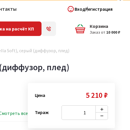
нтакты
Вход
Регистрация
Корзина
ка на расчёт КП
Заказ от
10 000 ₽
la Soft), серый (диффузор, плед)
 (диффузор, плед)
5 210 ₽
Цена
Тираж
Смотреть все