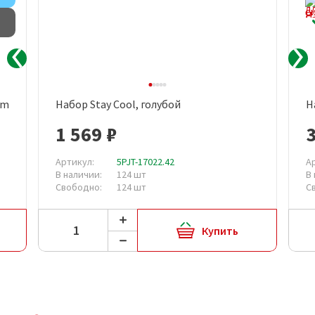
Товар с дефектом
am
Набор Stay Cool, голубой
Н
1 569 ₽
Артикул:
5PJT-17022.42
А
В наличии:
124 шт
В
Свободно:
124 шт
С
Купить