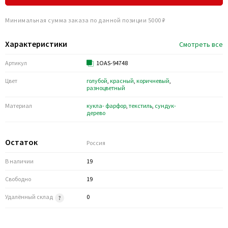
Минимальная сумма заказа по данной позиции 5000 ₽
Характеристики
Смотреть все
Артикул
1OAS-94748
Цвет
голубой
,
красный
,
коричневый
,
разноцветный
Материал
кукла- фарфор
,
текстиль
,
сундук-
дерево
Остаток
Россия
В наличии
19
Свободно
19
Удалённый склад
0