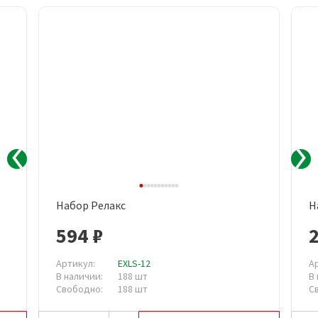
Набор Релакс
Н
594 ₽
2
Артикул:
EXLS-12
А
В наличии:
188 шт
В
Свободно:
188 шт
С