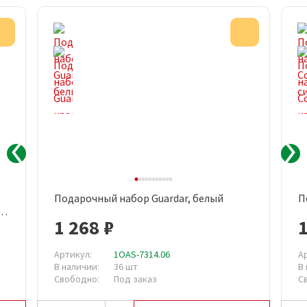
Акция
Акция
Подарочный набор Guardar, белый
П
м,
1 268 ₽
1
Артикул:
1OAS-7314.06
А
В наличии:
36 шт
В
Свободно:
Под заказ
С