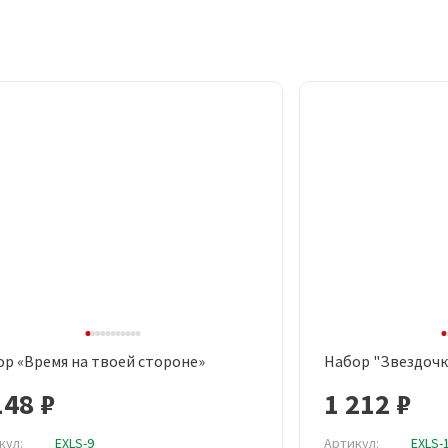
р «Время на твоей стороне»
Набор "Звездочк
Быстрый просмотр
Быст
148 ₽
1 212 ₽
кул:
EXLS-9
Артикул:
EXLS-