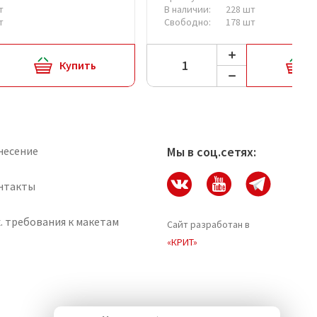
т
В наличии:
228 шт
т
Свободно:
178 шт
Купить
несение
Мы в соц.сетях:
нтакты
. требования к макетам
Сайт разработан в
«КРИТ»