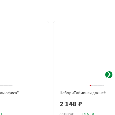
ам офиса"
Набор «Тайминги для неё»
рый просмотр
Быстрый просмотр
2 148 ₽
11
Артикул:
EXLS-10