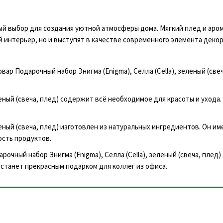
ый выбор для создания уютной атмосферы дома. Мягкий плед и аро
 интерьер, но и выступят в качестве современного элемента декор
ар Подарочный набор Энигма (Enigma), Селла (Cella), зеленый (свеч
еленый (свеча, плед) содержит всё необходимое для красоты и ухода
леный (свеча, плед) изготовлен из натуральных ингредиентов. Он и
ость продуктов.
рочный набор Энигма (Enigma), Селла (Cella), зеленый (свеча, плед
 станет прекрасным подарком для коллег из офиса.