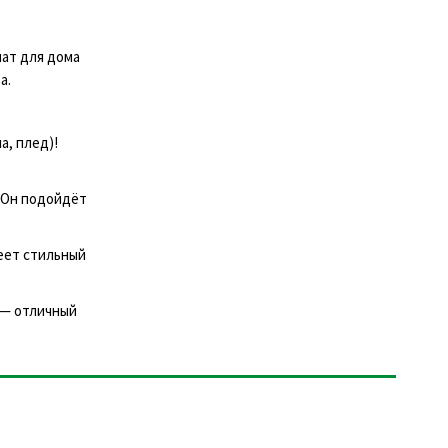
мат для дома
а.
а, плед)!
. Он подойдёт
меет стильный
) — отличный