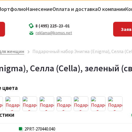
Портфолио
Нанесение
Оплата и доставка
О компании
Ко
8 (495) 225-23-01
Заяв
reklama@komus.net
для женщин
Подарочный набор Энигма (Enigma), Селла (Cell
gma), Селла (Cella), зеленый (с
 цвета
стики
2PRT-270440.040