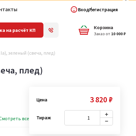
нтакты
Вход
Регистрация
Корзина
ка на расчёт КП
Заказ от
10 000 ₽
a), зеленый (свеча, плед)
веча, плед)
3 820 ₽
Цена
Тираж
Смотреть все