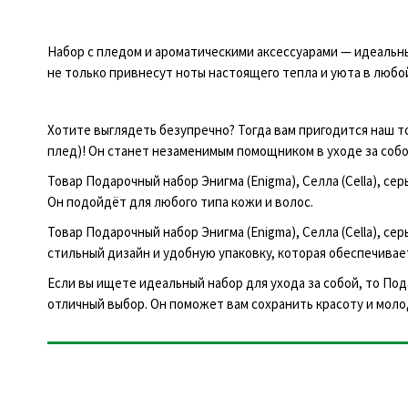
Набор с пледом и ароматическими аксессуарами — идеальн
не только привнесут ноты настоящего тепла и уюта в любой
Хотите выглядеть безупречно? Тогда вам пригодится наш тов
плед)! Он станет незаменимым помощником в уходе за собо
Товар Подарочный набор Энигма (Enigma), Селла (Cella), се
Он подойдёт для любого типа кожи и волос.
Товар Подарочный набор Энигма (Enigma), Селла (Cella), се
стильный дизайн и удобную упаковку, которая обеспечивае
Если вы ищете идеальный набор для ухода за собой, то Пода
отличный выбор. Он поможет вам сохранить красоту и моло