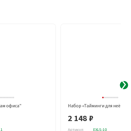
ам офиса"
Набор «Тайминги для неё»
рый просмотр
Быстрый просмотр
2 148 ₽
11
Артикул:
EXLS-10