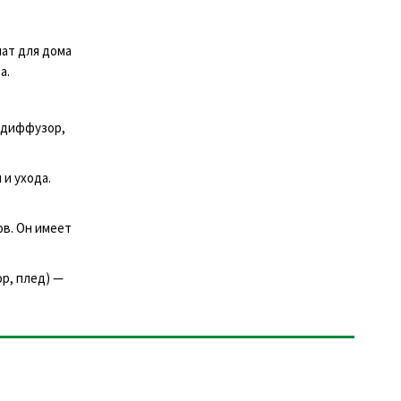
мат для дома
а.
, диффузор,
 и ухода.
ов. Он имеет
ор, плед) —