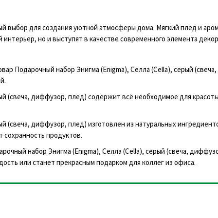
ый выбор для создания уютной атмосферы дома. Мягкий плед и аро
 интерьер, но и выступят в качестве современного элемента декор
ар Подарочный набор Энигма (Enigma), Селла (Cella), серый (свеча
й.
рый (свеча, диффузор, плед) содержит всё необходимое для красоты
рый (свеча, диффузор, плед) изготовлен из натуральных ингредиент
т сохранность продуктов.
рочный набор Энигма (Enigma), Селла (Cella), серый (свеча, диффуз
дость или станет прекрасным подарком для коллег из офиса.