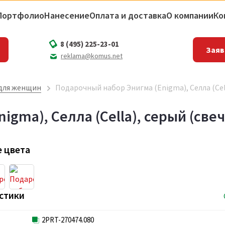
Портфолио
Нанесение
Оплата и доставка
О компании
Ко
8 (495) 225-23-01
Заяв
reklama@komus.net
для женщин
Подарочный набор Энигма (Enigma), Селла (Cell
igma), Селла (Cella), серый (све
 цвета
стики
2PRT-270474.080