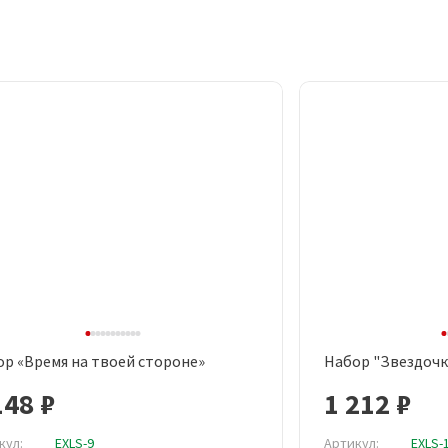
р «Время на твоей стороне»
Набор "Звездочк
Быстрый просмотр
Быст
148 ₽
1 212 ₽
кул:
EXLS-9
Артикул:
EXLS-