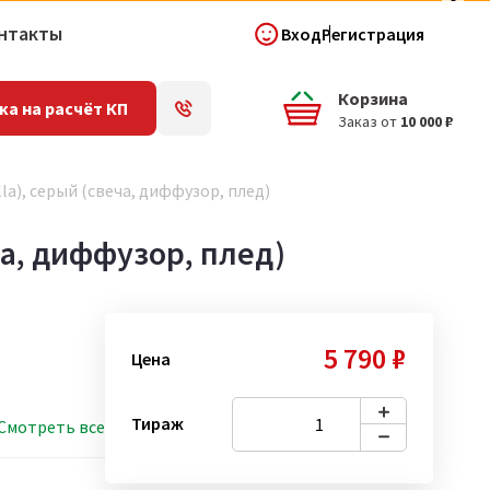
нтакты
Вход
Регистрация
Корзина
ка на расчёт КП
Заказ от
10 000 ₽
a), серый (свеча, диффузор, плед)
ча, диффузор, плед)
5 790 ₽
Цена
Тираж
Смотреть все