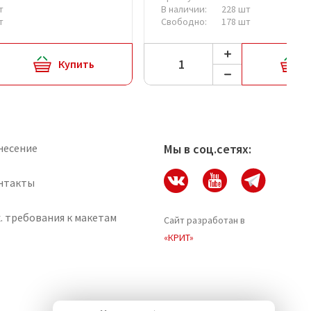
т
В наличии:
228 шт
т
Свободно:
178 шт
Купить
несение
Мы в соц.сетях:
нтакты
. требования к макетам
Сайт разработан в
«КРИТ»