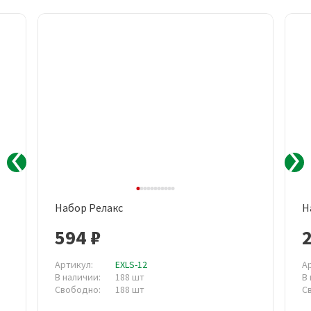
Набор Релакс
Н
594 ₽
2
Артикул:
EXLS-12
А
В наличии:
188 шт
В
Свободно:
188 шт
С