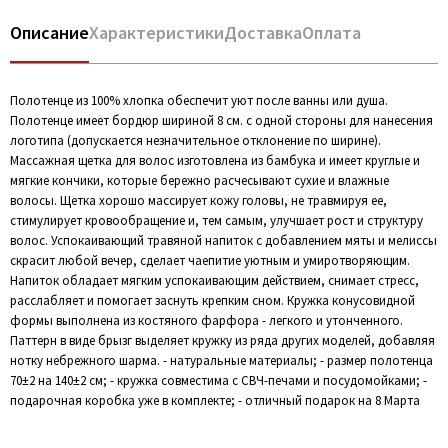
Описание
Характеристики
Доставка
Оплата
Полотенце из 100% хлопка обеспечит уют после ванны или душа.
Полотенце имеет бордюр шириной 8 см. с одной стороны для нанесения
логотипа (допускается незначительное отклонение по ширине).
Массажная щетка для волос изготовлена из бамбука и имеет круглые и
мягкие кончики, которые бережно расчесывают сухие и влажные
волосы. Щетка хорошо массирует кожу головы, не травмируя ее,
стимулирует кровообращение и, тем самым, улучшает рост и структуру
волос. Успокаивающий травяной напиток с добавлением мяты и мелиссы
скрасит любой вечер, сделает чаепитие уютным и умиротворяющим.
Напиток обладает мягким успокаивающим действием, снимает стресс,
расслабляет и помогает заснуть крепким сном. Кружка конусовидной
формы выполнена из костяного фарфора - легкого и утонченного.
Паттерн в виде брызг выделяет кружку из ряда других моделей, добавляя
нотку небрежного шарма. - натуральные материалы; - размер полотенца
70±2 на 140±2 см; - кружка совместима с СВЧ-печами и посудомойками; -
подарочная коробка уже в комплекте; - отличный подарок на 8 Марта